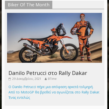
Biker Of The Month
Danilo Petrucci στο Rally Dakar
29 Δεκεμβρίου, 2021
BTime
Ο Danilo Petrucci πήρε μια απόφαση αρκετά τολμηρή.
Από το MotoGP θα βρεθεί να αγωνίζεται στο Rally Dakar.
Ένας εντελώς