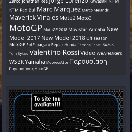
Jorge Lorenzo
KTM
Zarco
Jonathan Rea
Kawasaki
Marc Marquez
KTM Red Bull
Marco Melandri
Maverick Vinales
Moto2
Moto3
MotoGP
New
Movistar Yamaha
MotoGP 2018
Model 2017
New Model 2018
Off-season
MotoGP
Suzuki
Pol Espargaro
Repsol Honda
Romano Fenati
Valentino Rossi
Video
WeAreBikers
Tom Sykes
Παρουσίαση
WSBK
Yamaha
Μοτοσυκλέτα
Παρουσιάσεις MotoGP