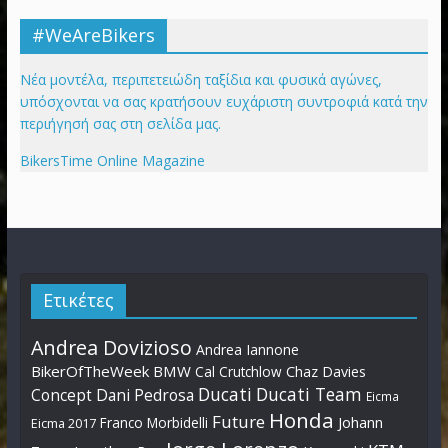
#WeAreBikers
Νέα μοντέλα, περιπετειώδη ταξίδια και φυσικά αγώνες,
υπόσχονται να σας κρατήσουν ευχάριστη συντροφιά κατά την
περιήγησή σας στη σελίδα μας.
BikersTime Online Magazine
Ετικέτες
Andrea Dovizioso
Andrea Iannone
BikerOfTheWeek
BMW
Cal Crutchlow
Chaz Davies
Ducati
Ducati Team
Dani Pedrosa
Concept
Eicma
Honda
Future
Johann
Franco Morbidelli
Eicma 2017