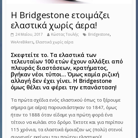
Η Bridgestone ετοιμάζει
ελαστικά χωρίς άερα!
,
24 Μαΐου, 2017
Κώστας Τουλής
Bridgestone
,
WeAreBikers
Ελαστικά χωρίς αέρα
Σκεφτείτε το. Τα ελαστικά των
τελευταίων 100 ετών έχουν αλλάξει από
πλευράς διαστάσεων, κρατήματος,
βγήκαν νέοι τύποι… Όμως καμία ριζική
αλλαγή δεν έχει γίνει. Η Bridgestone
όμως θέλει να φέρει την επανάσταση!
Τα πρώτα σχέδια ενός ελαστικού όπως το ξέρουμε
σήμερα (με αέρα) παρουσιάστηκαν το 1847, όμως
ήταν το 1888 όταν είδαμε για πρώτη φορά ένα
τέτοιο να κυλάει στο δρόμο. Έκτοτε και για περίπου
115 χρόνια, τα ελαστικά έμοιαζαν ως (πολύ) στενοί
συγγενείς εκείνου του πρώτου ελαστικού!