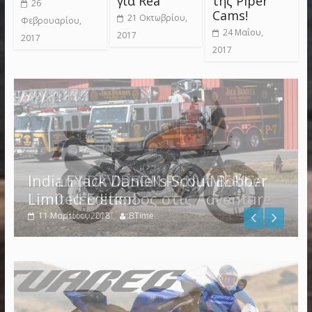
για Rea
της Piper
26
Cams!
21 Οκτωβρίου,
Φεβρουαρίου,
24 Μαΐου,
2017
2017
2017
Indian Jack Daniel’s Scout Bobber
Limited Edition
11 Μαρτίου, 2018
BTime