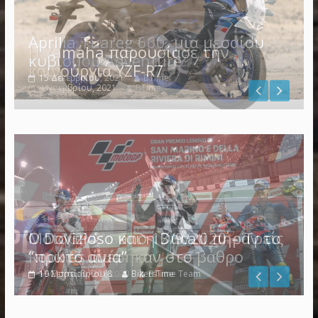
Η Yamaha παρουσίασε την
καινούργια YZF-R7
4 Νοεμβρίου, 2021
BTime
Ο Dovizioso και η Ducati πήραν το
“πρώτο αίμα”
19 Μαρτίου, 2018
BikersTime Team