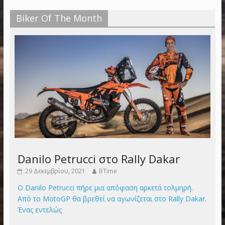
Biker Of The Month
Danilo Petrucci στο Rally Dakar
29 Δεκεμβρίου, 2021
BTime
Ο Danilo Petrucci πήρε μια απόφαση αρκετά τολμηρή.
Από το MotoGP θα βρεθεί να αγωνίζεται στο Rally Dakar.
Ένας εντελώς