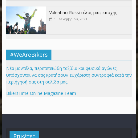
Valentino Rossi τέλος μιας εποχής
13 Δεκεμβρίου, 2021
#WeAreBikers
Νέα μοντέλα, περιπετειώδη ταξίδια και φυσικά αγώνες,
υπόσχονται να σας κρατήσουν ευχάριστη συντροφιά κατά την
περιήγησή σας στη σελίδα μας.
BikersTime Online Magazine Team
Ετικέτες