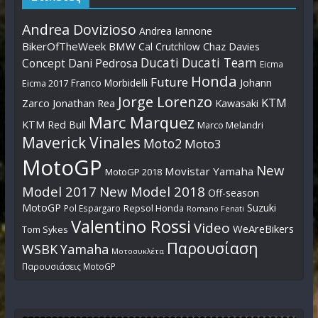
Andrea Dovizioso
Andrea Iannone
BikerOfTheWeek
BMW
Cal Crutchlow
Chaz Davies
Ducati
Ducati Team
Dani Pedrosa
Concept
Eicma
Honda
Future
Johann
Franco Morbidelli
Eicma 2017
Jorge Lorenzo
KTM
Zarco
Jonathan Rea
Kawasaki
Marc Marquez
KTM Red Bull
Marco Melandri
Maverick Vinales
Moto2
Moto3
MotoGP
New
Movistar Yamaha
MotoGP 2018
Model 2017
New Model 2018
Off-season
MotoGP
Suzuki
Pol Espargaro
Repsol Honda
Romano Fenati
Valentino Rossi
Video
WeAreBikers
Tom Sykes
Παρουσίαση
WSBK
Yamaha
Μοτοσυκλέτα
Παρουσιάσεις MotoGP