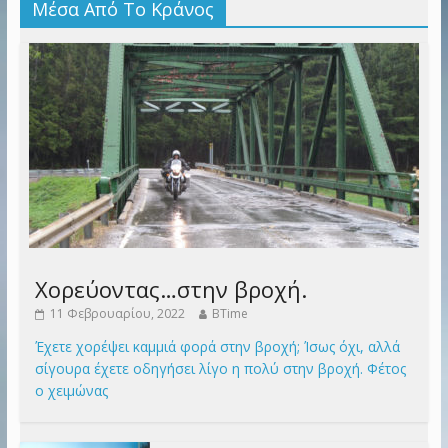
Μέσα Από Το Κράνος
Χορεύοντας…στην βροχή.
11 Φεβρουαρίου, 2022
BTime
Έχετε χορέψει καμμιά φορά στην βροχή; Ίσως όχι, αλλά
σίγουρα έχετε οδηγήσει λίγο η πολύ στην βροχή. Φέτος
ο χειμώνας