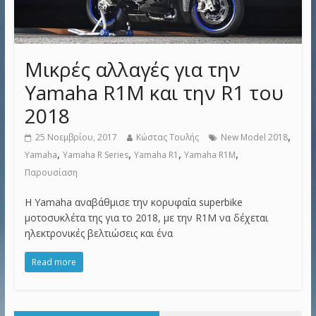
Μικρές αλλαγές για την
Yamaha R1M και την R1 του
2018
,
25 Νοεμβρίου, 2017
Κώστας Τουλής
New Model 2018
,
,
,
,
Yamaha
Yamaha R Series
Yamaha R1
Yamaha R1M
Παρουσίαση
Η Yamaha αναβάθμισε την κορυφαία superbike
μοτοσυκλέτα της για το 2018, με την R1M να δέχεται
ηλεκτρονικές βελτιώσεις και ένα
Read more