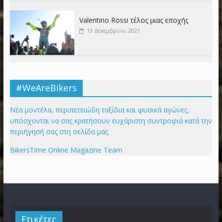
Valentino Rossi τέλος μιας εποχής
13 Δεκεμβρίου, 2021
#WeAreBikers
Νέα μοντέλα, περιπετειώδη ταξίδια και φυσικά αγώνες,
υπόσχονται να σας κρατήσουν ευχάριστη συντροφιά κατά την
περιήγησή σας στη σελίδα μας.
BikersTime Online Magazine Team
Ετικέτες