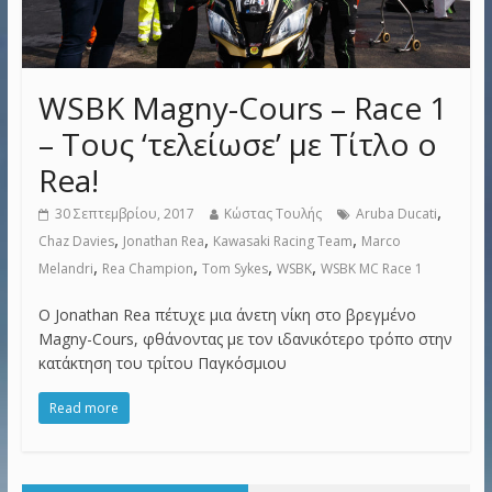
WSBK Magny-Cours – Race 1
– Τους ‘τελείωσε’ με Τίτλο ο
Rea!
,
30 Σεπτεμβρίου, 2017
Κώστας Τουλής
Aruba Ducati
,
,
,
Chaz Davies
Jonathan Rea
Kawasaki Racing Team
Marco
,
,
,
,
Melandri
Rea Champion
Tom Sykes
WSBK
WSBK MC Race 1
Ο Jonathan Rea πέτυχε μια άνετη νίκη στο βρεγμένο
Magny-Cours, φθάνοντας με τον ιδανικότερο τρόπο στην
κατάκτηση του τρίτου Παγκόσμιου
Read more