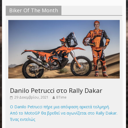
Biker Of The Month
Danilo Petrucci στο Rally Dakar
29 Δεκεμβρίου, 2021
BTime
Ο Danilo Petrucci πήρε μια απόφαση αρκετά τολμηρή.
Από το MotoGP θα βρεθεί να αγωνίζεται στο Rally Dakar.
Ένας εντελώς