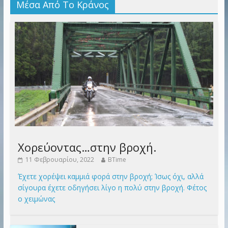
Μέσα Από Το Κράνος
Χορεύοντας…στην βροχή.
11 Φεβρουαρίου, 2022
BTime
Έχετε χορέψει καμμιά φορά στην βροχή; Ίσως όχι, αλλά
σίγουρα έχετε οδηγήσει λίγο η πολύ στην βροχή. Φέτος
ο χειμώνας