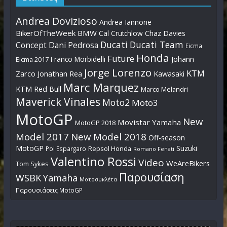
Andrea Dovizioso
Andrea Iannone
BikerOfTheWeek
BMW
Cal Crutchlow
Chaz Davies
Ducati
Ducati Team
Dani Pedrosa
Concept
Eicma
Honda
Future
Johann
Franco Morbidelli
Eicma 2017
Jorge Lorenzo
KTM
Zarco
Jonathan Rea
Kawasaki
Marc Marquez
KTM Red Bull
Marco Melandri
Maverick Vinales
Moto2
Moto3
MotoGP
New
Movistar Yamaha
MotoGP 2018
Model 2017
New Model 2018
Off-season
MotoGP
Suzuki
Pol Espargaro
Repsol Honda
Romano Fenati
Valentino Rossi
Video
WeAreBikers
Tom Sykes
Παρουσίαση
WSBK
Yamaha
Μοτοσυκλέτα
Παρουσιάσεις MotoGP