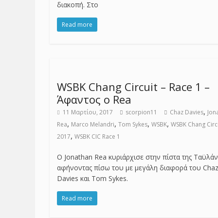
διακοπή. Στο
Read more
WSBK Chang Circuit – Race 1 –
Άφαντος ο Rea
,
11 Μαρτίου, 2017
scorpion11
Chaz Davies
Jon
,
,
,
,
Rea
Marco Melandri
Tom Sykes
WSBK
WSBK Chang Circ
,
2017
WSBK CIC Race 1
Ο Jonathan Rea κυριάρχισε στην πίστα της Tαϋλάν
αφήνοντας πίσω του με μεγάλη διαφορά του Cha
Davies και Tom Sykes.
Read more