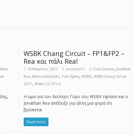
WSBK Chang Circuit – FP1&FP2 –
Rea και πάλι Rea!
,
athan
10 Μαρτίου, 2017
scorpion11
Chaz Davies
Jonathan
,
,
,
,
uit
Rea
Marco Melandri
Tom Sykes
WSBK
WSBK Chang Circuit
,
2017
WSBK CIC FP1/2
δης,
Η ώρα για τον δεύτερο Γύρο του WSBK έφτασε και ο
z
Jonathan Rea απέδειξε για άλλη μια φορά ότι
βρίσκεται
Read more