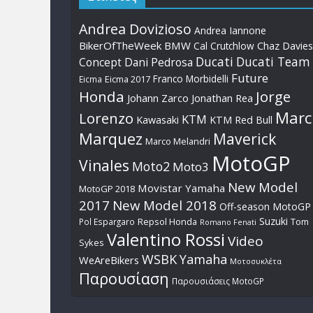
Andrea Dovizioso
Andrea Iannone
BikerOfTheWeek
BMW
Cal Crutchlow
Chaz Davies
Ducati
Ducati Team
Dani Pedrosa
Concept
Future
Franco Morbidelli
Eicma
Eicma 2017
Honda
Jorge
Johann Zarco
Jonathan Rea
Marc
Lorenzo
KTM
Kawasaki
KTM Red Bull
Marquez
Maverick
Marco Melandri
MotoGP
Vinales
Moto2
Moto3
New Model
Movistar Yamaha
MotoGP 2018
2017
New Model 2018
Off-season MotoGP
Suzuki
Pol Espargaro
Repsol Honda
Tom
Romano Fenati
Valentino Rossi
Video
Sykes
WSBK
Yamaha
WeAreBikers
Μοτοσυκλέτα
Παρουσίαση
Παρουσιάσεις MotoGP