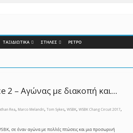
ΤΑΞΙΔΙΩΤΙΚΑ
ΣΤΗΛΕΣ
ΡΕΤΡΟ
ce 2 – Αγώνας με διακοπή και…
,
,
,
,
,
athan Rea
Marco Melandri
Tom Sykes
WSBK
WSBK Chang Circuit 2017
WSBK, σε έναν αγώνα με πολλές πτώσεις και μια προσωρινή