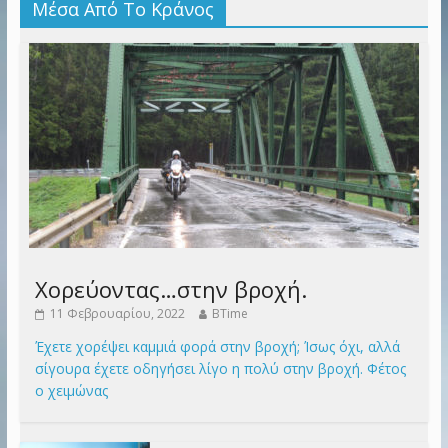
Μέσα Από Το Κράνος
Χορεύοντας…στην βροχή.
11 Φεβρουαρίου, 2022
BTime
Έχετε χορέψει καμμιά φορά στην βροχή; Ίσως όχι, αλλά
σίγουρα έχετε οδηγήσει λίγο η πολύ στην βροχή. Φέτος
ο χειμώνας