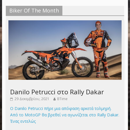
Biker Of The Month
Danilo Petrucci στο Rally Dakar
29 Δεκεμβρίου, 2021
BTime
Ο Danilo Petrucci πήρε μια απόφαση αρκετά τολμηρή.
Από το MotoGP θα βρεθεί να αγωνίζεται στο Rally Dakar.
Ένας εντελώς