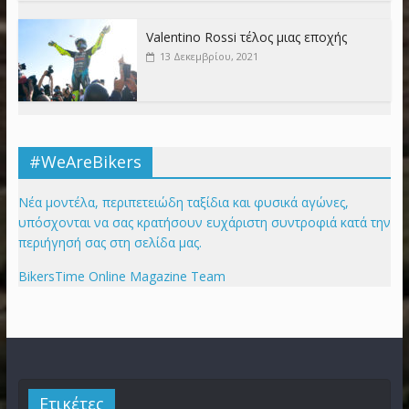
Valentino Rossi τέλος μιας εποχής
13 Δεκεμβρίου, 2021
#WeAreBikers
Νέα μοντέλα, περιπετειώδη ταξίδια και φυσικά αγώνες,
υπόσχονται να σας κρατήσουν ευχάριστη συντροφιά κατά την
περιήγησή σας στη σελίδα μας.
BikersTime Online Magazine Team
Ετικέτες