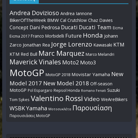
Andrea Dovizioso
Andrea Iannone
BikerOfTheWeek
BMW
Cal Crutchlow
Chaz Davies
Ducati
Ducati Team
Dani Pedrosa
Concept
Eicma
Honda
Future
Johann
Franco Morbidelli
Eicma 2017
Jorge Lorenzo
KTM
Zarco
Jonathan Rea
Kawasaki
Marc Marquez
KTM Red Bull
Marco Melandri
Maverick Vinales
Moto2
Moto3
MotoGP
New
Movistar Yamaha
MotoGP 2018
Model 2017
New Model 2018
Off-season
MotoGP
Suzuki
Pol Espargaro
Repsol Honda
Romano Fenati
Valentino Rossi
Video
WeAreBikers
Tom Sykes
Παρουσίαση
WSBK
Yamaha
Μοτοσυκλέτα
Παρουσιάσεις MotoGP