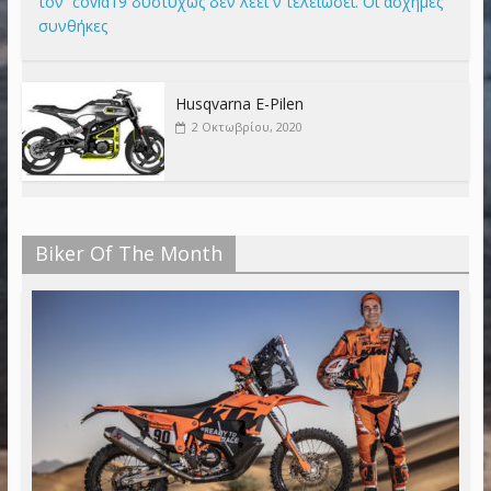
τον covid19 δυστυχώς δεν λέει ν τελειώσει. Οι άσχημές
συνθήκες
Husqvarna E-Pilen
2 Οκτωβρίου, 2020
Biker Of The Month