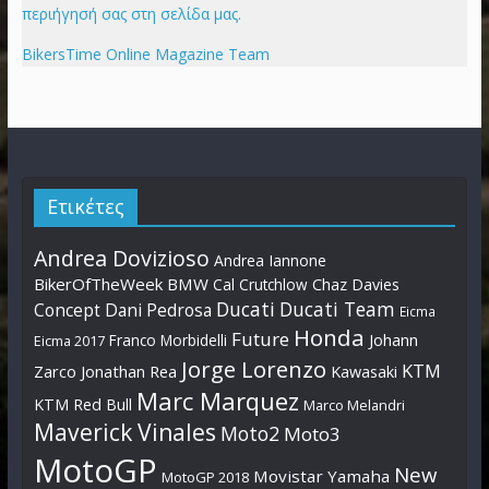
περιήγησή σας στη σελίδα μας.
BikersTime Online Magazine Team
Ετικέτες
Andrea Dovizioso
Andrea Iannone
BikerOfTheWeek
BMW
Cal Crutchlow
Chaz Davies
Ducati
Ducati Team
Dani Pedrosa
Concept
Eicma
Honda
Future
Johann
Franco Morbidelli
Eicma 2017
Jorge Lorenzo
KTM
Zarco
Jonathan Rea
Kawasaki
Marc Marquez
KTM Red Bull
Marco Melandri
Maverick Vinales
Moto2
Moto3
MotoGP
New
Movistar Yamaha
MotoGP 2018