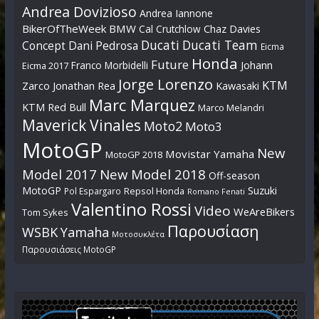
Andrea Dovizioso
Andrea Iannone
BikerOfTheWeek
BMW
Cal Crutchlow
Chaz Davies
Ducati
Ducati Team
Dani Pedrosa
Concept
Eicma
Honda
Future
Johann
Franco Morbidelli
Eicma 2017
Jorge Lorenzo
KTM
Zarco
Jonathan Rea
Kawasaki
Marc Marquez
KTM Red Bull
Marco Melandri
Maverick Vinales
Moto2
Moto3
MotoGP
New
Movistar Yamaha
MotoGP 2018
Model 2017
New Model 2018
Off-season
MotoGP
Suzuki
Pol Espargaro
Repsol Honda
Romano Fenati
Valentino Rossi
Video
WeAreBikers
Tom Sykes
Παρουσίαση
WSBK
Yamaha
Μοτοσυκλέτα
Παρουσιάσεις MotoGP