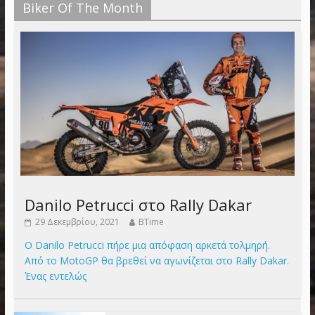
Biker Of The Month
Danilo Petrucci στο Rally Dakar
29 Δεκεμβρίου, 2021
BTime
Ο Danilo Petrucci πήρε μια απόφαση αρκετά τολμηρή.
Από το MotoGP θα βρεθεί να αγωνίζεται στο Rally Dakar.
Ένας εντελώς