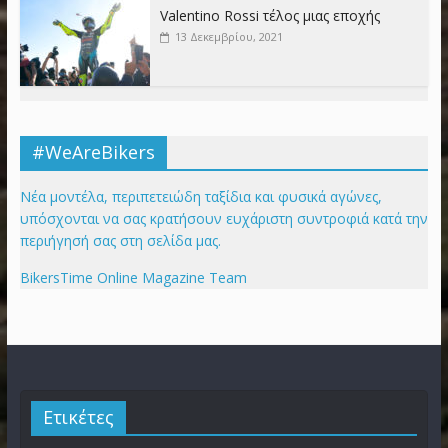
Valentino Rossi τέλος μιας εποχής
13 Δεκεμβρίου, 2021
#WeAreBikers
Νέα μοντέλα, περιπετειώδη ταξίδια και φυσικά αγώνες,
υπόσχονται να σας κρατήσουν ευχάριστη συντροφιά κατά την
περιήγησή σας στη σελίδα μας.
BikersTime Online Magazine Team
Ετικέτες