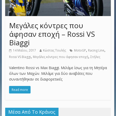
Μεγάλες κόντρες που
άφησαν εποχή – Rossi VS
Biaggi
,
,
14 Μαΐου, 2017
Κώστας Τουλής
MotoGP
Racing Line
,
,
Rossi VS Biaggi
Μεγάλες κόντρες που άφησαν εποχή
Στήλες
Valentino Rossi vs Max Biaggi. Μιλάμε ίσως για τη Μητέρα
όλων των Μαχών. Μιλάμε για δύο αναβάτες που
συναντήθηκαν σε διαφορετικές
Read more
Μέσα Από Το Κράνος