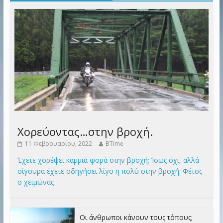
Χορεύοντας…στην βροχή.
11 Φεβρουαρίου, 2022
BTime
Έχετε χορέψει καμμιά φορά στην βροχή; Ίσως όχι, αλλά
σίγουρα έχετε οδηγήσει λίγο η πολύ στην βροχή. Φέτος
ο χειμώνας
Οι άνθρωποι κάνουν τους τόπους;