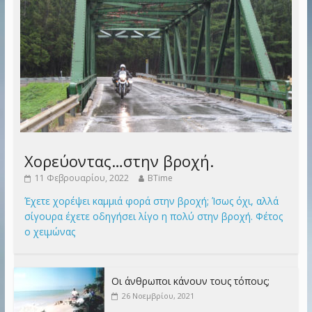
Χορεύοντας…στην βροχή.
11 Φεβρουαρίου, 2022
BTime
Έχετε χορέψει καμμιά φορά στην βροχή; Ίσως όχι, αλλά
σίγουρα έχετε οδηγήσει λίγο η πολύ στην βροχή. Φέτος
ο χειμώνας
Οι άνθρωποι κάνουν τους τόπους;
26 Νοεμβρίου, 2021