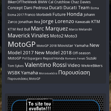
BikerOfTheWeek
BMW
Cal Crutchlow
Chaz Davies
Ducati
Ducati Team
Dani Pedrosa
Concept
Eicma
Honda
Future
Johann
Franco Morbidelli
Eicma 2017
Jorge Lorenzo
KTM
Zarco
Jonathan Rea
Kawasaki
Marc Marquez
KTM Red Bull
Marco Melandri
Maverick Vinales
Moto2
Moto3
MotoGP
New
Movistar Yamaha
MotoGP 2018
Model 2017
New Model 2018
Off-season
MotoGP
Suzuki
Pol Espargaro
Repsol Honda
Romano Fenati
Valentino Rossi
Video
WeAreBikers
Tom Sykes
Παρουσίαση
WSBK
Yamaha
Μοτοσυκλέτα
Παρουσιάσεις MotoGP