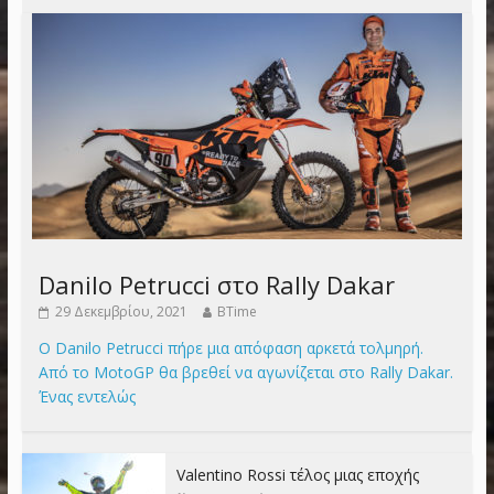
Danilo Petrucci στο Rally Dakar
29 Δεκεμβρίου, 2021
BTime
Ο Danilo Petrucci πήρε μια απόφαση αρκετά τολμηρή.
Από το MotoGP θα βρεθεί να αγωνίζεται στο Rally Dakar.
Ένας εντελώς
Valentino Rossi τέλος μιας εποχής