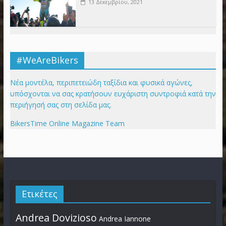
13 Δεκεμβρίου, 2021
#WeAreBikers
Νέα μοντέλα, περιπετειώδη ταξίδια και φυσικά αγώνες,
υπόσχονται να σας κρατήσουν ευχάριστη συντροφιά κατά την
περιήγησή σας στη σελίδα μας.
BikersTime Online Magazine Team
Ετικέτες
Andrea Dovizioso
Andrea Iannone