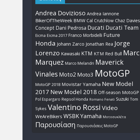
Andrea Dovizioso
Andrea Iannone
BikerOfTheWeek
BMW
Cal Crutchlow
Chaz Davies
Ducati
Ducati Team
Dani Pedrosa
Concept
Future
Franco Morbidelli
Eicma
Eicma 2017
Honda
Jorge
Johann Zarco
Jonathan Rea
Marc
Lorenzo
KTM
Kawasaki
KTM Red Bull
Marquez
Maverick
Marco Melandri
MotoGP
Vinales
Moto2
Moto3
New Model
Movistar Yamaha
MotoGP 2018
2017
New Model 2018
Off-season MotoGP
Suzuki
Pol Espargaro
Repsol Honda
Tom
Romano Fenati
Valentino Rossi
Video
Sykes
WSBK
Yamaha
WeAreBikers
Μοτοσυκλέτα
Παρουσίαση
Παρουσιάσεις MotoGP