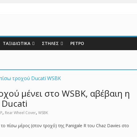
ΤΑΞΙΔΙΩΤΙΚΑ
ΣΤΗΛΕΣ
ΡΕΤΡΟ
οχού μένει στο WSBK, αβέβαιη η
 Ducati
,
,
GP
Rear Wheel Cover
WSBK
 το πίσω μέρος (στον τροχό) της Panigale R του Chaz Davies στο