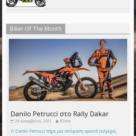
Biker Of The Month
Danilo Petrucci στο Rally Dakar
29 Δεκεμβρίου, 2021
BTime
Ο Danilo Petrucci πήρε μια απόφαση αρκετά τολμηρή.