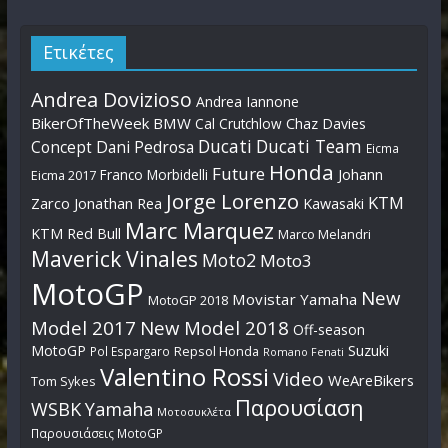
Ετικέτες
Andrea Dovizioso
Andrea Iannone
BikerOfTheWeek
BMW
Cal Crutchlow
Chaz Davies
Ducati
Ducati Team
Dani Pedrosa
Concept
Eicma
Honda
Future
Johann
Franco Morbidelli
Eicma 2017
Jorge Lorenzo
KTM
Zarco
Jonathan Rea
Kawasaki
Marc Marquez
KTM Red Bull
Marco Melandri
Maverick Vinales
Moto2
Moto3
MotoGP
New
Movistar Yamaha
MotoGP 2018
Model 2017
New Model 2018
Off-season
MotoGP
Suzuki
Pol Espargaro
Repsol Honda
Romano Fenati
Valentino Rossi
Video
WeAreBikers
Tom Sykes
Παρουσίαση
WSBK
Yamaha
Μοτοσυκλέτα
Παρουσιάσεις MotoGP