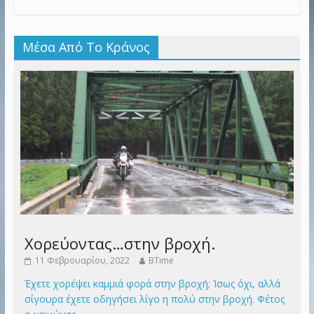
Μέσα Από Το Κράνος
Χορεύοντας…στην βροχή.
11 Φεβρουαρίου, 2022
BTime
Έχετε χορέψει καμμιά φορά στην βροχή; Ίσως όχι, αλλά
σίγουρα έχετε οδηγήσει λίγο η πολύ στην βροχή. Φέτος