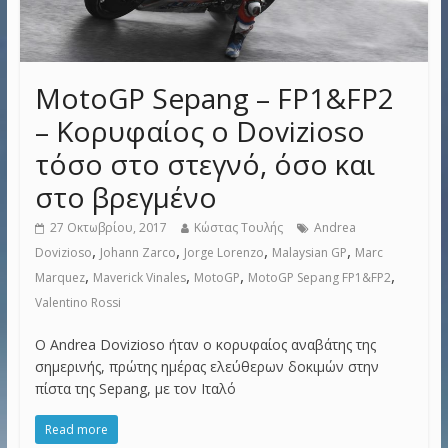
MotoGP Sepang – FP1&FP2
– Κορυφαίος ο Dovizioso
τόσο στο στεγνό, όσο και
στο βρεγμένο
27 Οκτωβρίου, 2017
Κώστας Τουλής
Andrea
,
,
,
,
Dovizioso
Johann Zarco
Jorge Lorenzo
Malaysian GP
Marc
,
,
,
,
Marquez
Maverick Vinales
MotoGP
MotoGP Sepang FP1&FP2
Valentino Rossi
Ο Andrea Dovizioso ήταν ο κορυφαίος αναβάτης της
σημερινής, πρώτης ημέρας ελεύθερων δοκιμών στην
πίστα της Sepang, με τον Ιταλό
Read more