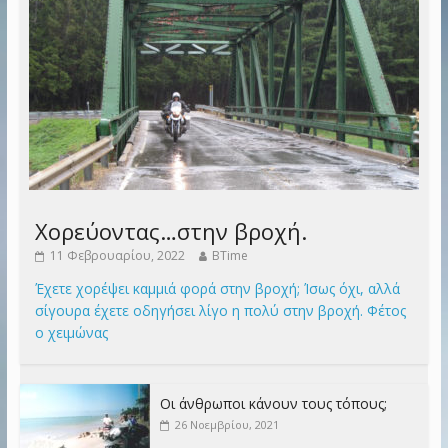
Χορεύοντας…στην βροχή.
11 Φεβρουαρίου, 2022
BTime
Έχετε χορέψει καμμιά φορά στην βροχή; Ίσως όχι, αλλά
σίγουρα έχετε οδηγήσει λίγο η πολύ στην βροχή. Φέτος
ο χειμώνας
Οι άνθρωποι κάνουν τους τόπους;
26 Νοεμβρίου, 2021