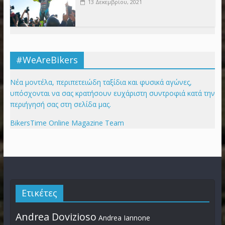
13 Δεκεμβρίου, 2021
#WeAreBikers
Νέα μοντέλα, περιπετειώδη ταξίδια και φυσικά αγώνες,
υπόσχονται να σας κρατήσουν ευχάριστη συντροφιά κατά την
περιήγησή σας στη σελίδα μας.
BikersTime Online Magazine Team
Ετικέτες
Andrea Dovizioso
Andrea Iannone