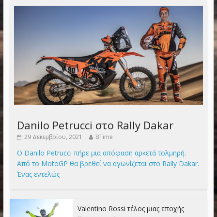
Danilo Petrucci στο Rally Dakar
29 Δεκεμβρίου, 2021
BTime
Ο Danilo Petrucci πήρε μια απόφαση αρκετά τολμηρή.
Από το MotoGP θα βρεθεί να αγωνίζεται στο Rally Dakar.
Ένας εντελώς
Valentino Rossi τέλος μιας εποχής