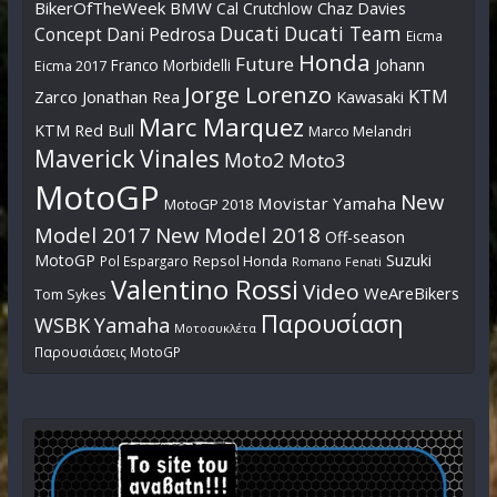
BikerOfTheWeek
BMW
Cal Crutchlow
Chaz Davies
Ducati
Ducati Team
Dani Pedrosa
Concept
Eicma
Honda
Future
Johann
Franco Morbidelli
Eicma 2017
Jorge Lorenzo
KTM
Zarco
Jonathan Rea
Kawasaki
Marc Marquez
KTM Red Bull
Marco Melandri
Maverick Vinales
Moto2
Moto3
MotoGP
New
Movistar Yamaha
MotoGP 2018
Model 2017
New Model 2018
Off-season
MotoGP
Suzuki
Pol Espargaro
Repsol Honda
Romano Fenati
Valentino Rossi
Video
WeAreBikers
Tom Sykes
Παρουσίαση
WSBK
Yamaha
Μοτοσυκλέτα
Παρουσιάσεις MotoGP