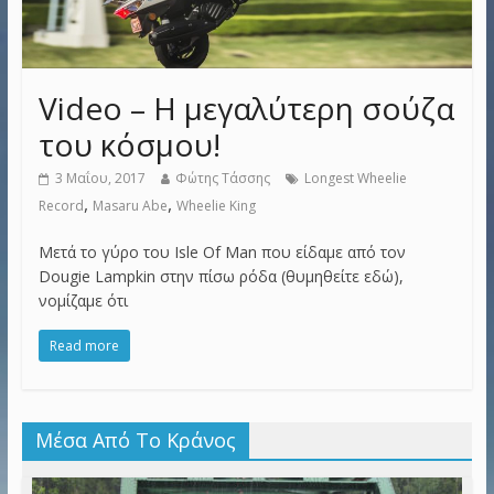
Video – Η μεγαλύτερη σούζα
του κόσμου!
3 Μαΐου, 2017
Φώτης Τάσσης
Longest Wheelie
,
,
Record
Masaru Abe
Wheelie King
Μετά το γύρο του Isle Of Man που είδαμε από τον
Dougie Lampkin στην πίσω ρόδα (θυμηθείτε εδώ),
νομίζαμε ότι
Read more
Μέσα Από Το Κράνος