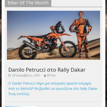
Biker Of The Month
Danilo Petrucci στο Rally Dakar
29 Δεκεμβρίου, 2021
BTime
Ο Danilo Petrucci πήρε μια απόφαση αρκετά τολμηρή.
Από το MotoGP θα βρεθεί να αγωνίζεται στο Rally Dakar.
Ένας εντελώς