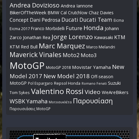
Andrea Dovizioso
Andrea Iannone
BikerOfTheWeek
BMW
Cal Crutchlow
Chaz Davies
Ducati
Ducati Team
Dani Pedrosa
Concept
Eicma
Honda
Future
Johann
Franco Morbidelli
Eicma 2017
Jorge Lorenzo
KTM
Zarco
Jonathan Rea
Kawasaki
Marc Marquez
KTM Red Bull
Marco Melandri
Maverick Vinales
Moto2
Moto3
MotoGP
New
Movistar Yamaha
MotoGP 2018
Model 2017
New Model 2018
Off-season
MotoGP
Suzuki
Pol Espargaro
Repsol Honda
Romano Fenati
Valentino Rossi
Video
WeAreBikers
Tom Sykes
Παρουσίαση
WSBK
Yamaha
Μοτοσυκλέτα
Παρουσιάσεις MotoGP