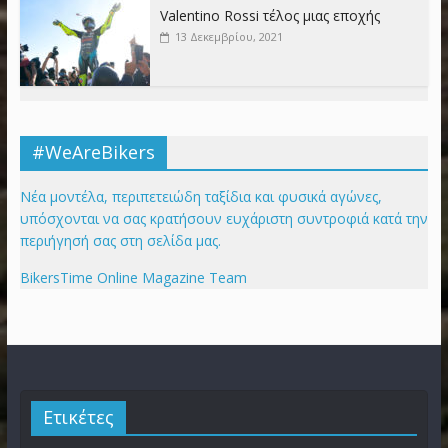
Valentino Rossi τέλος μιας εποχής
13 Δεκεμβρίου, 2021
#WeAreBikers
Νέα μοντέλα, περιπετειώδη ταξίδια και φυσικά αγώνες,
υπόσχονται να σας κρατήσουν ευχάριστη συντροφιά κατά την
περιήγησή σας στη σελίδα μας.
BikersTime Online Magazine Team
Ετικέτες