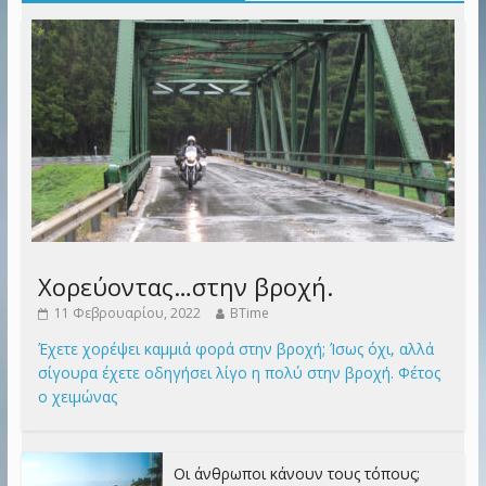
Χορεύοντας…στην βροχή.
11 Φεβρουαρίου, 2022
BTime
Έχετε χορέψει καμμιά φορά στην βροχή; Ίσως όχι, αλλά
σίγουρα έχετε οδηγήσει λίγο η πολύ στην βροχή. Φέτος
ο χειμώνας
Οι άνθρωποι κάνουν τους τόπους;