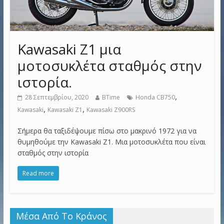
Kawasaki Z1 μια
μοτοσυκλέτα σταθμός στην
ιστορία.
,
28 Σεπτεμβρίου, 2020
BTime
Honda CB750
,
,
Kawasaki
Kawasaki Z1
Kawasaki Z900RS
Σήμερα θα ταξιδέψουμε πίσω στο μακρινό 1972 για να
θυμηθούμε την Kawasaki Z1. Μια μοτοσυκλέτα που είναι
σταθμός στην ιστορία
Read more
Μέσα Από Το Κράνος