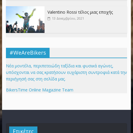
Valentino Rossi τέλος μιας εποχής
13 Δεκεμβρίου, 2021
#WeAreBikers
Νέα μοντέλα, περιπετειώδη ταξίδια και φυσικά αγώνες,
υπόσχονται να σας κρατήσουν ευχάριστη συντροφιά κατά την
περιήγησή σας στη σελίδα μας.
BikersTime Online Magazine Team
Ετικέτες