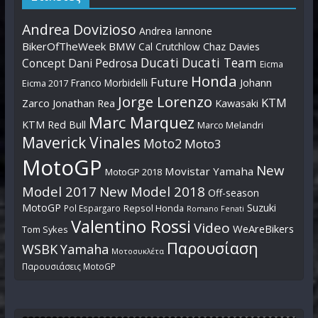
Andrea Dovizioso
Andrea Iannone
BikerOfTheWeek
BMW
Cal Crutchlow
Chaz Davies
Ducati
Ducati Team
Dani Pedrosa
Concept
Eicma
Honda
Future
Johann
Franco Morbidelli
Eicma 2017
Jorge Lorenzo
KTM
Zarco
Jonathan Rea
Kawasaki
Marc Marquez
KTM Red Bull
Marco Melandri
Maverick Vinales
Moto2
Moto3
MotoGP
New
Movistar Yamaha
MotoGP 2018
Model 2017
New Model 2018
Off-season
MotoGP
Suzuki
Pol Espargaro
Repsol Honda
Romano Fenati
Valentino Rossi
Video
WeAreBikers
Tom Sykes
Παρουσίαση
WSBK
Yamaha
Μοτοσυκλέτα
Παρουσιάσεις MotoGP