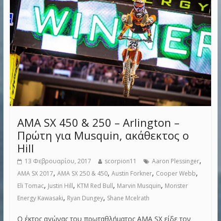
AMA SX 450 & 250 – Arlington –
Πρώτη για Musquin, ακάθεκτος ο
Hill
,
13 Φεβρουαρίου, 2017
scorpion11
Aaron Plessinger
,
,
,
,
AMA SX 2017
AMA SX 250 & 450
Austin Forkner
Cooper Webb
,
,
,
,
Eli Tomac
Justin Hill
KTM Red Bull
Marvin Musquin
Monster
,
,
Energy Kawasaki
Ryan Dungey
Shane Mcelrath
Ο έκτος αγώνας του πρωταθλήματος AMA SX είδε τον