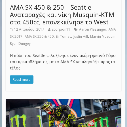
AMA SX 450 & 250 – Seattle –
Αναταραχές και νίκη Musquin-KTM
στα 450cc, επανεκκίνησε το West
,
12 Απριλίου, 2017
scorpion11
Aaron Plessinger
AMA
,
,
,
,
,
SX 2017
AMA SX 250 & 450
Eli Tomac
Justin Hill
Marvin Musquin
Ryan Dungey
Η πόλη του Seattle φιλοξένησε έναν ακόμη φετινό Γύρο
του πρωταθλήματος, με το AMA SX να πλησιάζει προς το
τέλος
Read more