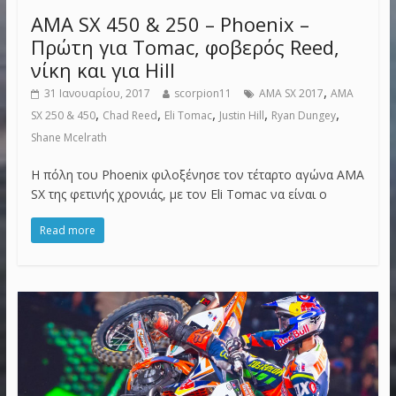
AMA SX 450 & 250 – Phoenix –
Πρώτη για Tomac, φοβερός Reed,
νίκη και για Hill
,
31 Ιανουαρίου, 2017
scorpion11
AMA SX 2017
AMA
,
,
,
,
,
SX 250 & 450
Chad Reed
Eli Tomac
Justin Hill
Ryan Dungey
Shane Mcelrath
Η πόλη του Phoenix φιλοξένησε τον τέταρτο αγώνα AMA
SX της φετινής χρονιάς, με τον Eli Tomac να είναι ο
Read more