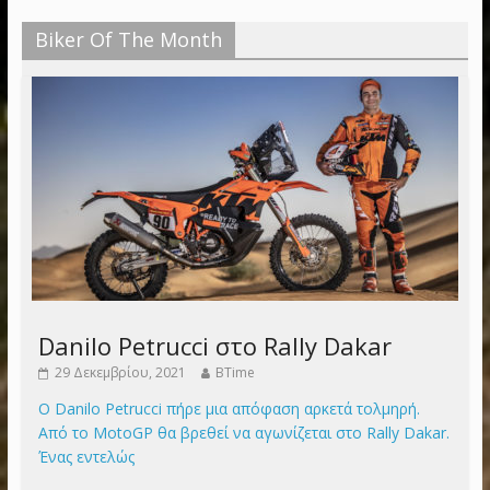
Biker Of The Month
Danilo Petrucci στο Rally Dakar
29 Δεκεμβρίου, 2021
BTime
Ο Danilo Petrucci πήρε μια απόφαση αρκετά τολμηρή.
Από το MotoGP θα βρεθεί να αγωνίζεται στο Rally Dakar.
Ένας εντελώς