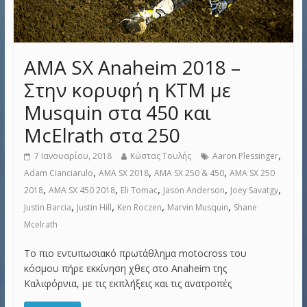
AMA SX Anaheim 2018 –
Στην κορυφή η KTM με
Musquin στα 450 και
McElrath στα 250
,
7 Ιανουαρίου, 2018
Κώστας Τουλής
Aaron Plessinger
,
,
,
Adam Cianciarulo
AMA SX 2018
AMA SX 250 & 450
AMA SX 250
,
,
,
,
,
2018
AMA SX 450 2018
Eli Tomac
Jason Anderson
Joey Savatgy
,
,
,
,
Justin Barcia
Justin Hill
Ken Roczen
Marvin Musquin
Shane
Mcelrath
Το πιο εντυπωσιακό πρωτάθλημα motocross του
κόσμου πήρε εκκίνηση χθες στο Anaheim της
Καλιφόρνια, με τις εκπλήξεις και τις ανατροπές