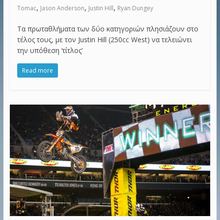
,
,
,
Tomac
Jason Anderson
Justin Hill
Ryan Dungey
Τα πρωταθλήματα των δύο κατηγοριών πλησιάζουν στο
τέλος τους, με τον Justin Hill (250cc West) να τελειώνει
την υπόθεση ‘τίτλος’
Read more