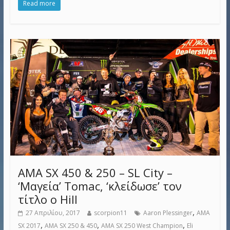
Read more
AMA SX 450 & 250 – SL City –
‘Μαγεία’ Tomac, ‘κλείδωσε’ τον
τίτλο ο Hill
,
27 Απριλίου, 2017
scorpion11
Aaron Plessinger
AMA
,
,
,
SX 2017
AMA SX 250 & 450
AMA SX 250 West Champion
Eli