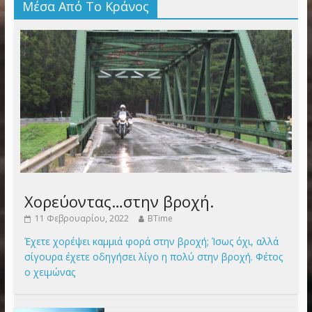
Μέσα Από Το Κράνος
Χορεύοντας…στην βροχή.
11 Φεβρουαρίου, 2022
BTime
Έχετε χορέψει καμμιά φορά στην βροχή; Ίσως όχι, αλλά
σίγουρα έχετε οδηγήσει λίγο η πολύ στην βροχή. Φέτος
ο χειμώνας