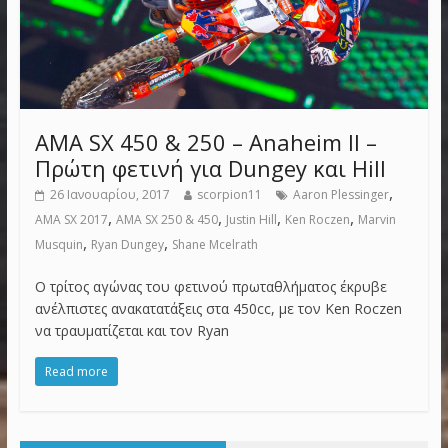
AMA SX 450 & 250 – Anaheim II –
Πρώτη φετινή για Dungey και Hill
,
26 Ιανουαρίου, 2017
scorpion11
Aaron Plessinger
,
,
,
,
AMA SX 2017
AMA SX 250 & 450
Justin Hill
Ken Roczen
Marvin
,
,
Musquin
Ryan Dungey
Shane Mcelrath
Ο τρίτος αγώνας του φετινού πρωταθλήματος έκρυβε
ανέλπιστες ανακατατάξεις στα 450cc, με τον Ken Roczen
να τραυματίζεται και τον Ryan
Read more