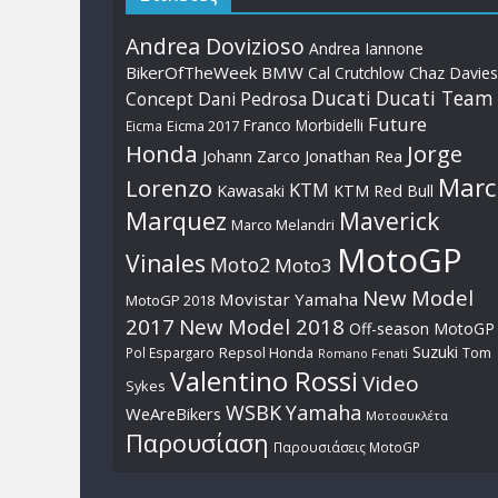
Andrea Dovizioso
Andrea Iannone
BikerOfTheWeek
BMW
Cal Crutchlow
Chaz Davies
Ducati
Ducati Team
Dani Pedrosa
Concept
Future
Franco Morbidelli
Eicma
Eicma 2017
Honda
Jorge
Johann Zarco
Jonathan Rea
Marc
Lorenzo
KTM
Kawasaki
KTM Red Bull
Marquez
Maverick
Marco Melandri
MotoGP
Vinales
Moto2
Moto3
New Model
Movistar Yamaha
MotoGP 2018
2017
New Model 2018
Off-season MotoGP
Suzuki
Pol Espargaro
Repsol Honda
Tom
Romano Fenati
Valentino Rossi
Video
Sykes
WSBK
Yamaha
WeAreBikers
Μοτοσυκλέτα
Παρουσίαση
Παρουσιάσεις MotoGP