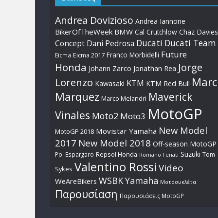
Andrea Dovizioso
Andrea Iannone
BikerOfTheWeek
BMW
Cal Crutchlow
Chaz Davies
Ducati
Ducati Team
Dani Pedrosa
Concept
Future
Franco Morbidelli
Eicma
Eicma 2017
Honda
Jorge
Johann Zarco
Jonathan Rea
Marc
Lorenzo
KTM
Kawasaki
KTM Red Bull
Marquez
Maverick
Marco Melandri
MotoGP
Vinales
Moto2
Moto3
New Model
Movistar Yamaha
MotoGP 2018
2017
New Model 2018
Off-season MotoGP
Suzuki
Pol Espargaro
Repsol Honda
Tom
Romano Fenati
Valentino Rossi
Video
Sykes
WSBK
Yamaha
WeAreBikers
Μοτοσυκλέτα
Παρουσίαση
Παρουσιάσεις MotoGP