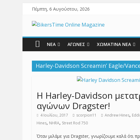
Πέμπτη, 6 Αυγούστου, 2026
ΝΕΑ
ΑΓΩΝΕΣ
ΧΩΜΑΤΙΝΑ ΝΕΑ
Harley-Davidson Screamin’ Eagle/Vanc
Η Harley-Davidson μετατ
αγώνων Dragster!
,
4 Ιουλίου, 2017
scorpion11
Andrew Hines
Eddi
,
,
Hines
NHRA
Street Rod 750
Όταν μιλάμε για Dragster, γνωρίζουμε καλά ότι 