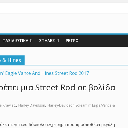
ΤΑΞΙΔΙΩΤΙΚΑ
ΣΤΗΛΕΣ
ΡΕΤΡΟ
e & Hines
ρέπει μια Street Rod σε βολίδα
,
,
e Krawiec.
Harley Davidson
Harley-Davidson Screamin' Eagle/Vance &
πρόκειται για ένα δύσκολο εγχείρημα που προϋποθέτει μεγάλη