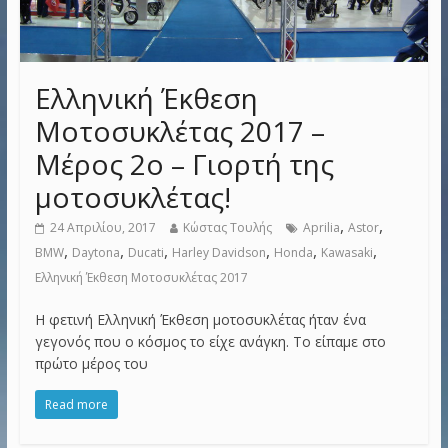
Ελληνική Έκθεση
Μοτοσυκλέτας 2017 –
Μέρος 2ο – Γιορτή της
μοτοσυκλέτας!
,
,
24 Απριλίου, 2017
Κώστας Τουλής
Aprilia
Astor
,
,
,
,
,
,
BMW
Daytona
Ducati
Harley Davidson
Honda
Kawasaki
Ελληνική Έκθεση Μοτοσυκλέτας 2017
Η φετινή Ελληνική Έκθεση μοτοσυκλέτας ήταν ένα
γεγονός που ο κόσμος το είχε ανάγκη. Το είπαμε στο
πρώτο μέρος του
Read more