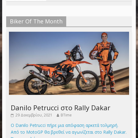
Biker Of The Month
Danilo Petrucci στο Rally Dakar
29 Δεκεμβρίου, 2021
BTime
Ο Danilo Petrucci πήρε μια απόφαση αρκετά τολμηρή.
Από το MotoGP θα βρεθεί να αγωνίζεται στο Rally Dakar.