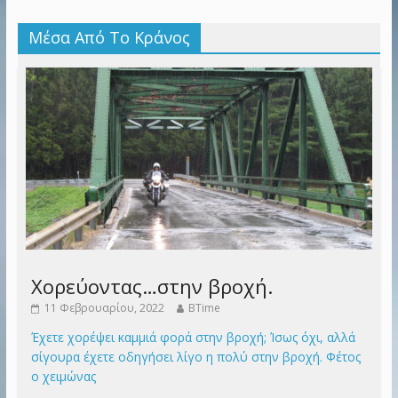
Μέσα Από Το Κράνος
Χορεύοντας…στην βροχή.
11 Φεβρουαρίου, 2022
BTime
Έχετε χορέψει καμμιά φορά στην βροχή; Ίσως όχι, αλλά
σίγουρα έχετε οδηγήσει λίγο η πολύ στην βροχή. Φέτος
ο χειμώνας