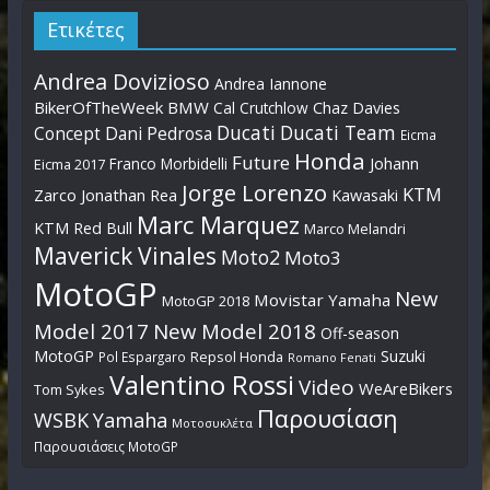
Ετικέτες
Andrea Dovizioso
Andrea Iannone
BikerOfTheWeek
BMW
Cal Crutchlow
Chaz Davies
Ducati
Ducati Team
Dani Pedrosa
Concept
Eicma
Honda
Future
Johann
Franco Morbidelli
Eicma 2017
Jorge Lorenzo
KTM
Zarco
Jonathan Rea
Kawasaki
Marc Marquez
KTM Red Bull
Marco Melandri
Maverick Vinales
Moto2
Moto3
MotoGP
New
Movistar Yamaha
MotoGP 2018
Model 2017
New Model 2018
Off-season
MotoGP
Suzuki
Pol Espargaro
Repsol Honda
Romano Fenati
Valentino Rossi
Video
WeAreBikers
Tom Sykes
Παρουσίαση
WSBK
Yamaha
Μοτοσυκλέτα
Παρουσιάσεις MotoGP