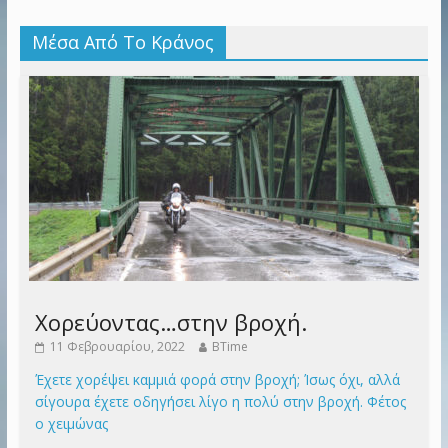
Μέσα Από Το Κράνος
Χορεύοντας…στην βροχή.
11 Φεβρουαρίου, 2022
BTime
Έχετε χορέψει καμμιά φορά στην βροχή; Ίσως όχι, αλλά
σίγουρα έχετε οδηγήσει λίγο η πολύ στην βροχή. Φέτος
ο χειμώνας