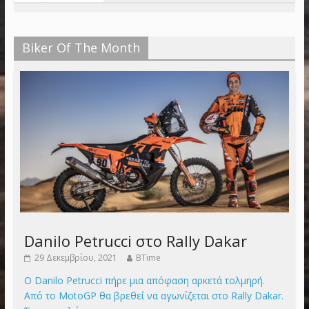
Biker Of The Month
Danilo Petrucci στο Rally Dakar
29 Δεκεμβρίου, 2021
BTime
Ο Danilo Petrucci πήρε μια απόφαση αρκετά τολμηρή.
Από το MotoGP θα βρεθεί να αγωνίζεται στο Rally Dakar.