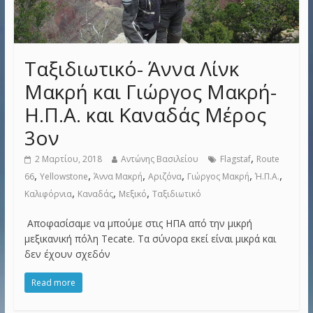
Ταξιδιωτικό- Άννα Λίνκ
Μακρή και Γιώργος Μακρή-
Η.Π.Α. και Καναδάς Μέρος
3ον
,
2 Μαρτίου, 2018
Αντώνης Βασιλείου
Flagstaf
Route
,
,
,
,
,
,
66
Yellowstone
Άννα Μακρή
Αριζόνα
Γιώργος Μακρή
Ή.Π.Α.
,
,
,
Καλιφόρνια
Καναδάς
Μεξικό
Ταξιδιωτικό
Αποφασίσαμε να μπούμε στις ΗΠΑ από την μικρή
μεξικανική πόλη Tecate. Τα σύνορα εκεί είναι μικρά και
δεν έχουν σχεδόν
Read more