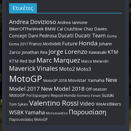
Ετικέτες
Andrea Dovizioso
Andrea Iannone
BikerOfTheWeek
BMW
Cal Crutchlow
Chaz Davies
Ducati
Ducati Team
Dani Pedrosa
Concept
Eicma
Honda
Future
Johann
Franco Morbidelli
Eicma 2017
Jorge Lorenzo
KTM
Zarco
Jonathan Rea
Kawasaki
Marc Marquez
KTM Red Bull
Marco Melandri
Maverick Vinales
Moto2
Moto3
MotoGP
New
Movistar Yamaha
MotoGP 2018
Model 2017
New Model 2018
Off-season
MotoGP
Suzuki
Pol Espargaro
Repsol Honda
Romano Fenati
Valentino Rossi
Video
WeAreBikers
Tom Sykes
Παρουσίαση
WSBK
Yamaha
Μοτοσυκλέτα
Παρουσιάσεις MotoGP