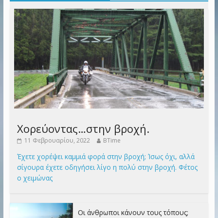
Χορεύοντας…στην βροχή.
11 Φεβρουαρίου, 2022
BTime
Έχετε χορέψει καμμιά φορά στην βροχή; Ίσως όχι, αλλά
σίγουρα έχετε οδηγήσει λίγο η πολύ στην βροχή. Φέτος
ο χειμώνας
Οι άνθρωποι κάνουν τους τόπους;