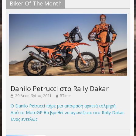
Biker Of The Month
Danilo Petrucci στο Rally Dakar
29 Δεκεμβρίου, 2021
BTime
Ο Danilo Petrucci πήρε μια απόφαση αρκετά τολμηρή.
Από το MotoGP θα βρεθεί να αγωνίζεται στο Rally Dakar.
Ένας εντελώς