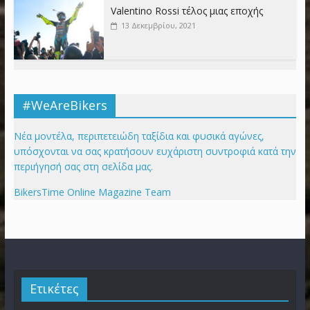
Valentino Rossi τέλος μιας εποχής
13 Δεκεμβρίου, 2021
#WeAreBikers
Νέα μοντέλα, περιπετειώδη ταξίδια και φυσικά αγώνες,
υπόσχονται να σας κρατήσουν ευχάριστη συντροφιά κατά την
περιήγησή σας στη σελίδα μας.
BikersTime Online Magazine Team
Ετικέτες