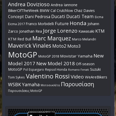
Andrea Dovizioso
Andrea Iannone
BikerOfTheWeek
BMW
Cal Crutchlow
Chaz Davies
Ducati
Ducati Team
Dani Pedrosa
Concept
Eicma
Honda
Future
Johann
Franco Morbidelli
Eicma 2017
Jorge Lorenzo
KTM
Zarco
Jonathan Rea
Kawasaki
Marc Marquez
KTM Red Bull
Marco Melandri
Maverick Vinales
Moto2
Moto3
MotoGP
New
Movistar Yamaha
MotoGP 2018
Model 2017
New Model 2018
Off-season
MotoGP
Suzuki
Pol Espargaro
Repsol Honda
Romano Fenati
Valentino Rossi
Video
WeAreBikers
Tom Sykes
Παρουσίαση
WSBK
Yamaha
Μοτοσυκλέτα
Παρουσιάσεις MotoGP