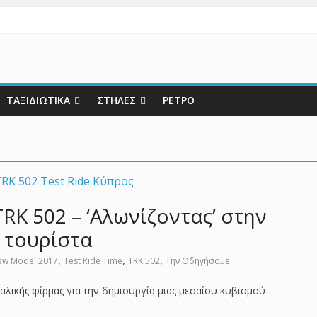
ΤΑΞΙΔΙΩΤΙΚΑ
ΣΤΗΛΕΣ
ΡΕΤΡΟ
 TRK 502 – ‘Αλωνίζοντας’ στην
 τουρίστα
,
,
,
ew Model 2017
Test Ride Time
TRK 502
Την Οδηγήσαμε
ταλικής φίρμας για την δημιουργία μιας μεσαίου κυβισμού