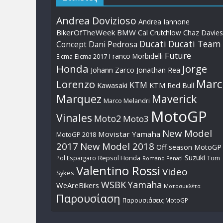
Andrea Dovizioso
Andrea Iannone
BikerOfTheWeek
BMW
Cal Crutchlow
Chaz Davies
Ducati
Ducati Team
Dani Pedrosa
Concept
Future
Franco Morbidelli
Eicma
Eicma 2017
Honda
Jorge
Johann Zarco
Jonathan Rea
Marc
Lorenzo
KTM
Kawasaki
KTM Red Bull
Marquez
Maverick
Marco Melandri
MotoGP
Vinales
Moto2
Moto3
New Model
Movistar Yamaha
MotoGP 2018
2017
New Model 2018
Off-season MotoGP
Suzuki
Pol Espargaro
Repsol Honda
Tom
Romano Fenati
Valentino Rossi
Video
Sykes
WSBK
Yamaha
WeAreBikers
Μοτοσυκλέτα
Παρουσίαση
Παρουσιάσεις MotoGP