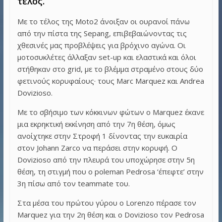
τέλος.
Με το τέλος της Moto2 άνοιξαν οι ουρανοί πάνω
από την πίστα της Sepang, επιβεβαιώνοντας τις
χθεσινές μας προβλέψεις για βρόχινο αγώνα. Οι
μοτοσυκλέτες άλλαξαν set-up και ελαστικά και όλοι
στήθηκαν στο grid, με το βλέμμα στραμένο στους δύο
φετινούς κορυφαίους· τους Marc Marquez και Andrea
Dovizioso.
Με το σβήσιμο των κόκκινων φώτων ο Marquez έκανε
μια εκρηκτική εκκίνηση από την 7η θέση, όμως
ανοίχτηκε στην Στροφή 1 δίνοντας την ευκαιρία
στον Johann Zarco να περάσει στην κορυφή. Ο
Dovizioso από την πλευρά του υποχώρησε στην 5η
θέση, τη στιγμή που ο poleman Pedrosa ‘έπεφτε’ στην
3η πίσω από τον teammate του.
Στα μέσα του πρώτου γύρου ο Lorenzo πέρασε τον
Marquez για την 2η θέση και ο Dovizioso τον Pedrosa