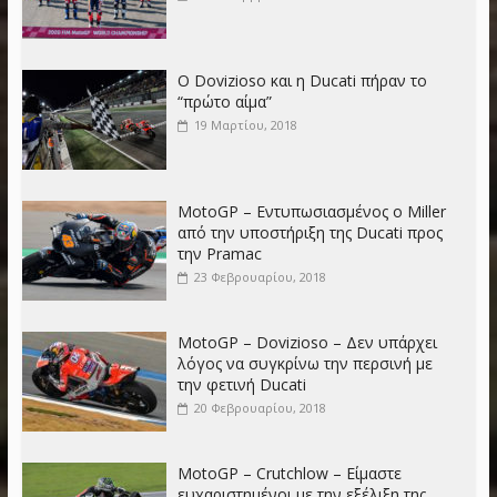
Ο Dovizioso και η Ducati πήραν το
“πρώτο αίμα”
19 Μαρτίου, 2018
MotoGP – Εντυπωσιασμένος o Miller
από την υποστήριξη της Ducati προς
την Pramac
23 Φεβρουαρίου, 2018
MotoGP – Dovizioso – Δεν υπάρχει
λόγος να συγκρίνω την περσινή με
την φετινή Ducati
20 Φεβρουαρίου, 2018
MotoGP – Crutchlow – Είμαστε
ευχαριστημένοι με την εξέλιξη της