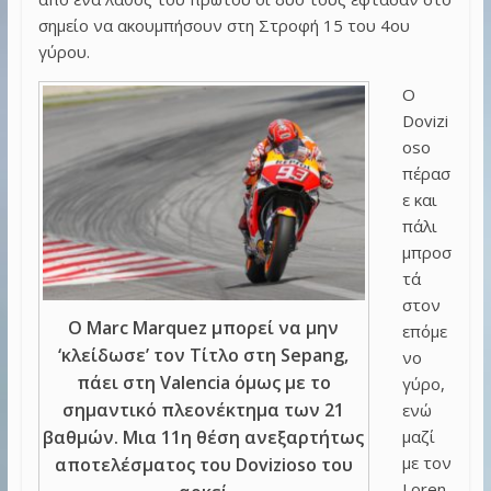
σημείο να ακουμπήσουν στη Στροφή 15 του 4ου
γύρου.
Ο
Dovizi
oso
πέρασ
ε και
πάλι
μπροσ
τά
στον
Ο Marc Marquez μπορεί να μην
επόμε
‘κλείδωσε’ τον Τίτλο στη Sepang,
νο
πάει στη Valencia όμως με το
γύρο,
σημαντικό πλεονέκτημα των 21
ενώ
μαζί
βαθμών. Μια 11η θέση ανεξαρτήτως
με τον
αποτελέσματος του Dovizioso του
Loren