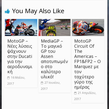
You May Also Like
MotoGP –
MediaGP –
MotoGP
Νέες λύσεις
Το μαγικό
Circuit Of
ψάχνουν
GP του
The
στην Ducati
Assen
Americas –
για την
αποτυπωμέν
FP1&FP2 – Ο
αεροδυναμι
ο στο
Marquez με
κή
καλύτερο
τον
υλικό!
ταχύτερο
16 Μαΐου,
γύρο της
27 Ιουνίου,
2017
ημέρας
2017
21 Απριλίου,
2017