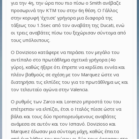
για την 4η, την ώρα που πιο πίσω ο Smith ανέβαζε
προσωρινά την KTM του στην 6η θέση. Ο Γάλλος
στην κορυφή ‘έχτισε’ γρήγορα μια διαφορά της
τάξεως του 1.5sec από τον αναβάτη της Ducati, ενώ
οι τρεις αναβάτες πίσω του ξεχώρισαν σύντομα από
τους υπόλοιπους.
Ο Dovizioso κατάφερε να περάσει τον μεγάλο του
αντίπαλο στο πρωτάθλημα σχετικά γρήγορα (4ο
γύρο), καθώς ήξερε ότι έπρεπε να κερδίσει εννέα και
πλέον βαθμούς σε σχέση με τον Marquez ώστε να
διατηρήσει τις ελπίδες του για το πρωτάθλημα ως και
τον τελευταίο αγώνα στην Valencia.
Ο ρυθμός των Zarco και Lorenzo μπροστά του του
επέτρεπαν να ελπίζει, έτσι ο Ιταλός πίεσε ώστε να
βάλει και τους δύο προπορευόμενους αναβάτες
ανάμεσα σε αυτόν και τον Ισπανό. Dovizioso και
Marquez έδωσαν μια σύντομη μάχη, καθώς έπειτα
από ένα λάθος του πρώτου οι δύο τους έφτασαν στο