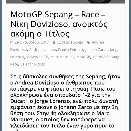
MotoGP Sepang – Race –
Νίκη Dovizioso, ανοικτός
ακόμη ο Τίτλος
29 Οκτωβρίου, 2017
Κώστας Τουλής
Andrea
,
,
,
,
Dovizioso
Andrea Iannone
Danilo Petrucci
Johann Zarco
Jorge
,
,
,
,
Lorenzo
Malaysian GP
Marc Marquez
MotoGP
MotoGP Sepang
,
Race
Valentino Rossi
Στις δύσκολες συνθήκες της Sepang, ήταν
ο Andrea Dovizioso ο άνθρωπος που
κατάφερε να φτάσει στη νίκη. Πίσω του
ολοκλήρωσε ένα σπουδαίο 1-2 για την
Ducati ο Jorge Lorenzo, ενώ πολύ δυνατή
εμφάνιση έκανε ο Johann Zarco με την 3η
θέση του. Στην 4η ολοκλήρωσε ο Marc
Marquez, ο οποίος δεν κατάφερε να
‘κλειδώσει’ τον Τίτλο έναν γύρο πριν το