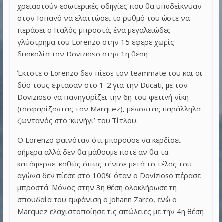
χρειαστούν εσωτερικές οδηγίες που θα υποδείκνυαν
στον Ισπανό να ελαττώσει το ρυθμό του ώστε να
περάσει ο Ιταλός μπροστά, ένα μεγαλειώδες
γλύστρημα του Lorenzo στην 15 έφερε χωρίς
δυσκολία τον Dovizioso στην 1η θέση.
Έκτοτε ο Lorenzo δεν πίεσε τον teammate του και οι
δύο τους έφτασαν στο 1-2 για την Ducati, με τον
Dovizioso να πανηγυρίζει την 6η του φετινή νίκη
(ισοφαρίζοντας τον Marquez), μένοντας παράλληλα
ζωντανός στο ‘κυνήγι’ του Τίτλου.
Ο Lorenzo φαινόταν ότι μπορούσε να κερδίσει
σήμερα αλλά δεν θα μάθουμε ποτέ αν θα τα
κατάφερνε, καθώς όπως τόνισε μετά το τέλος του
αγώνα δεν πίεσε στο 100% όταν ο Dovizioso πέρασε
μπροστά. Μόνος στην 3η θέση ολοκλήρωσε τη
σπουδαία του εμφάνιση ο Johann Zarco, ενώ ο
Marquez ελαχιστοποίησε τις απώλειες με την 4η θέση