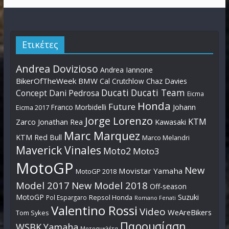
Ετικέτες
Andrea Dovizioso
Andrea Iannone
BikerOfTheWeek
BMW
Cal Crutchlow
Chaz Davies
Ducati
Ducati Team
Dani Pedrosa
Concept
Eicma
Honda
Future
Johann
Franco Morbidelli
Eicma 2017
Jorge Lorenzo
KTM
Zarco
Jonathan Rea
Kawasaki
Marc Marquez
KTM Red Bull
Marco Melandri
Maverick Vinales
Moto2
Moto3
MotoGP
New
Movistar Yamaha
MotoGP 2018
Model 2017
New Model 2018
Off-season
MotoGP
Suzuki
Pol Espargaro
Repsol Honda
Romano Fenati
Valentino Rossi
Video
WeAreBikers
Tom Sykes
Παρουσίαση
WSBK
Yamaha
Μοτοσυκλέτα