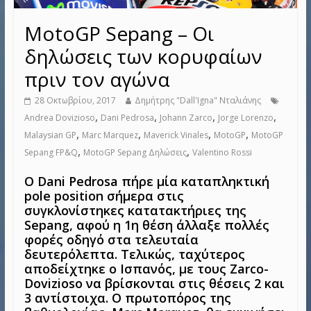
MotoGP Sepang – Οι
δηλώσεις των κορυφαίων
πριν τον αγώνα
28 Οκτωβρίου, 2017
Δημήτρης "Dall'Igna" Νταλιάνης
,
,
,
,
Andrea Dovizioso
Dani Pedrosa
Johann Zarco
Jorge Lorenzo
,
,
,
,
Malaysian GP
Marc Marquez
Maverick Vinales
MotoGP
MotoGP
,
,
Sepang FP&Q
MotoGP Sepang Δηλώσεις
Valentino Rossi
Ο Dani Pedrosa πήρε μία καταπληκτική
pole position σήμερα στις
συγκλονίστηκες κατατακτήριες της
Sepang, αφού η 1η θέση άλλαξε πολλές
φορές οδηγό στα τελευταία
δευτερόλεπτα. Τελικώς, ταχύτερος
αποδείχτηκε ο Ισπανός, με τους Zarco-
Dovizioso να βρίσκονται στις θέσεις 2 και
3 αντίστοιχα. Ο πρωτοπόρος της