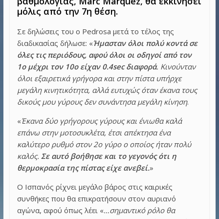
βαθμολογίας, Marc Marquez, θα εκκινήσει
μόλις από την 7η θέση.
Σε δηλώσεις του ο Pedrosa μετά το τέλος της
διαδικασίας δήλωσε: «
Ήμασταν όλοι πολύ κοντά σε
όλες τις περιόδους, αφού όλοι οι οδηγοί από τον
1ο μέχρι τον 10ο είχαν 0.4sec διαφορά
. Κινούνταν
όλοι εξαιρετικά γρήγορα και στην πίστα υπήρχε
μεγάλη κινητικότητα, αλλά ευτυχώς όταν έκανα τους
δικούς μου γύρους δεν συνάντησα μεγάλη κίνηση
.
«
Έκανα δύο γρήγορους γύρους και ένιωθα καλά
επάνω στην μοτοσυκλέτα, έτσι απέκτησα ένα
καλύτερο ρυθμό στον 2ο γύρο ο οποίος ήταν πολύ
καλός.
Σε αυτό βοήθησε και το γεγονός ότι η
θερμοκρασία της πίστας είχε ανεβεί.
»
Ο Ισπανός ρίχνει μεγάλο βάρος στις καιρικές
συνθήκες που θα επικρατήσουν στον αυριανό
αγώνα, αφού όπως λέει «
…σημαντικό ρόλο θα