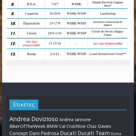
Ετικέτες
Andrea Dovizioso
Andrea Iannone
BikerOfTheWeek
BMW
Cal Crutchlow
Chaz Davies
Ducati
Ducati Team
Dani Pedrosa
Concept
Eicma