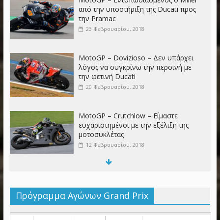
από την υποστήριξη της Ducati προς
την Pramac
23 Φεβρουαρίου, 2018
MotoGP – Dovizioso – Δεν υπάρχει
λόγος να συγκρίνω την περσινή με
την φετινή Ducati
20 Φεβρουαρίου, 2018
MotoGP – Crutchlow – Είμαστε
ευχαριστημένοι με την εξέλιξη της
μοτοσυκλέτας
12 Φεβρουαρίου, 2018
MotoGP – Stoner – Περίμενα
περισσότερα από τον Jorge
Πρόγραμμα Αγώνων Grand Prix
6 Φεβρουαρίου, 2018