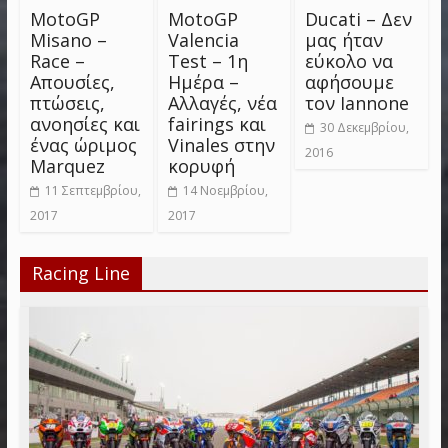
MotoGP
MotoGP
Ducati – Δεν
Misano –
Valencia
μας ήταν
Race –
Test – 1η
εύκολο να
Απουσίες,
Ημέρα –
αφήσουμε
πτώσεις,
Αλλαγές, νέα
τον Iannone
ανοησίες και
fairings και
30 Δεκεμβρίου,
ένας ώριμος
Vinales στην
2016
Marquez
κορυφή
11 Σεπτεμβρίου,
14 Νοεμβρίου,
2017
2017
Racing Line