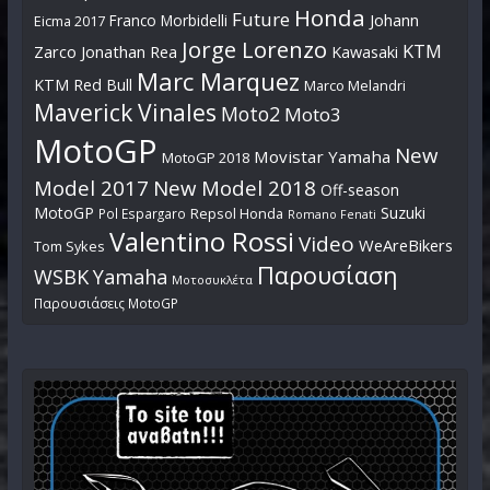
Honda
Future
Johann
Franco Morbidelli
Eicma 2017
Jorge Lorenzo
KTM
Zarco
Jonathan Rea
Kawasaki
Marc Marquez
KTM Red Bull
Marco Melandri
Maverick Vinales
Moto2
Moto3
MotoGP
New
Movistar Yamaha
MotoGP 2018
Model 2017
New Model 2018
Off-season
MotoGP
Suzuki
Pol Espargaro
Repsol Honda
Romano Fenati
Valentino Rossi
Video
WeAreBikers
Tom Sykes
Παρουσίαση
WSBK
Yamaha
Μοτοσυκλέτα
Παρουσιάσεις MotoGP