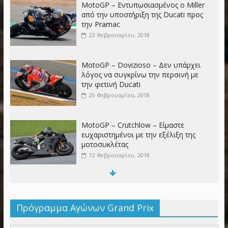
MotoGP – Εντυπωσιασμένος o Miller
από την υποστήριξη της Ducati προς
την Pramac
23 Φεβρουαρίου, 2018
MotoGP – Dovizioso – Δεν υπάρχει
λόγος να συγκρίνω την περσινή με
την φετινή Ducati
20 Φεβρουαρίου, 2018
MotoGP – Crutchlow – Είμαστε
ευχαριστημένοι με την εξέλιξη της
μοτοσυκλέτας
12 Φεβρουαρίου, 2018
MotoGP – Stoner – Περίμενα
περισσότερα από τον Jorge
Πρόγραμμα Αγώνων Grand Prix
6 Φεβρουαρίου, 2018