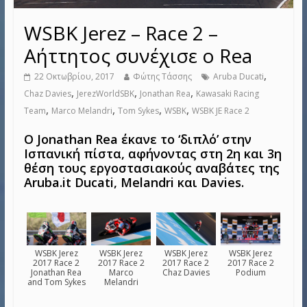
WSBK Jerez – Race 2 –
Αήττητος συνέχισε ο Rea
,
22 Οκτωβρίου, 2017
Φώτης Τάσσης
Aruba Ducati
,
,
,
Chaz Davies
JerezWorldSBK
Jonathan Rea
Kawasaki Racing
,
,
,
,
Team
Marco Melandri
Tom Sykes
WSBK
WSBK JE Race 2
Ο Jonathan Rea έκανε το ‘διπλό’ στην
Ισπανική πίστα, αφήνοντας στη 2η και 3η
θέση τους εργοστασιακούς αναβάτες της
Aruba.it Ducati, Melandri και Davies.
WSBK Jerez
WSBK Jerez
WSBK Jerez
WSBK Jerez
2017 Race 2
2017 Race 2
2017 Race 2
2017 Race 2
Jonathan Rea
Marco
Chaz Davies
Podium
and Tom Sykes
Melandri