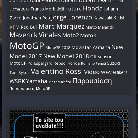
Dani Pedrosa
Concept
Eicma
Honda
Future
Johann
Franco Morbidelli
Eicma 2017
Jorge Lorenzo
KTM
Zarco
Jonathan Rea
Kawasaki
Marc Marquez
KTM Red Bull
Marco Melandri
Maverick Vinales
Moto2
Moto3
MotoGP
New
Movistar Yamaha
MotoGP 2018
Model 2017
New Model 2018
Off-season
MotoGP
Suzuki
Pol Espargaro
Repsol Honda
Romano Fenati
Valentino Rossi
Video
WeAreBikers
Tom Sykes
Παρουσίαση
WSBK
Yamaha
Μοτοσυκλέτα
Παρουσιάσεις MotoGP