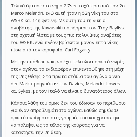
Τελικά έφτασε στο νήμα 2.7sec ταχύτερα από τον 2ο
Marco Melandri, ενώ αυτή ήταν η 52η νίκη του στο
WSBK και 14η φετινή. Με αυτή του τη νίκη ο
αναβάτης της Kawasaki ισοφάρρισε τον Troy Bayliss
στη σχετική λίστα με τους πιο πολυνίκεις αναβάτες
του WSBK, ενώ πλέον βρίσκεται μόνον επτά νίκες
πίσω από τον κορυφαίο, Carl Fogarty.
Με την υπόθεση νίκη να έχει τελειώσει αρκετά νωρίς
στον αγώνα, το ενδιαφέρον επικεντρώθηκε στη μάχη
της 2ης θέσης. Στα πρώτα στάδια του αγώνα ο van
der Mark προηγούταν των Davies, Melandri, Lowes
και Sykes, με τον Ιταλό να είναι ο δυνατότερος όλων.
Κάποια λάθη του όμως δεν του έδωσαν το περιθώριο
για έναν απροβλημάτιστο αγώνα, καθώς σημείωσε
αρκετά ανοίγματα στις γραμμές του και χρειάστηκε
να παλέψει ως το τέλος της κούρσας για να
κατακτήσει την 2η θέση.