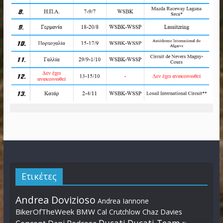
Ετικέτες
Andrea Dovizioso
Andrea Iannone
BikerOfTheWeek
BMW
Cal Crutchlow
Chaz Davies
Ducati
Ducati Team