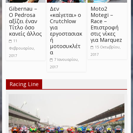
Gibernau –
Δεν
Moto2
Ο Pedrosa
«καίγεται» ο
Motegi –
αξίζει έναν
Crutchlow
Race –
Τίτλο όσο
για
Επιστροφή
κανείς άλλος
εργοστασιακ
στις νίκες
ή
για Marquez
11
μοτοσυκλέτ
15 Οκτωβρίου,
Φεβρουαρίου,
α
2017
2017
7 Ιανουαρίου,
2017
Racing Line