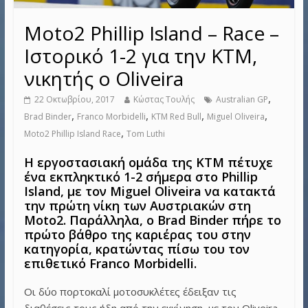
Moto2 Phillip Island – Race –
Ιστορικό 1-2 για την KTM,
νικητής ο Oliveira
,
22 Οκτωβρίου, 2017
Κώστας Τουλής
Australian GP
,
,
,
,
Brad Binder
Franco Morbidelli
KTM Red Bull
Miguel Oliveira
,
Moto2 Phillip Island Race
Tom Luthi
Η εργοστασιακή ομάδα της KTM πέτυχε
ένα εκπληκτικό 1-2 σήμερα στο Phillip
Island, με τον Miguel Oliveira να κατακτά
την πρώτη νίκη των Αυστριακών στη
Moto2. Παράλληλα, ο Brad Binder πήρε το
πρώτο βάθρο της καριέρας του στην
κατηγορία, κρατώντας πίσω του τον
επιθετικό Franco Morbidelli.
Οι δύο πορτοκαλί μοτοσυκλέτες έδειξαν τις
διαθέσεις τους ήδη από την εκκίνηση, με τον Oliveira