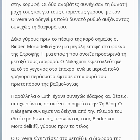
στην κορυφή. Οι δύο αναβάτες συνέχισαν τη δυνατή
μάχη τους και για τους επόμενους γύρους, με τον
Oliveira να οδηγεί με πολύ δυνατό ρυθμό αυξάνοντας
συνεχώς τη διαφορά του.
Δέκα γύρους πριν το πέσιμο της καρό σημαίας οι
Binder-Morbidelli είχαν μια μεγάλη επαφή στα φρένα
της Στροφής 1, μια επαφή που άνοιξε προσωρινά τη
μεταξύ τους διαφορά. Ο Nakagami εκμεταλλεύτηκε
αυτό το γεγονός στο έπακρο, ενώ με μερικά πολύ
γρήγορα περάσματα έφτασε στην ουρά του
πρωτοπόρου της βαθμολογίας.
Παράλληλα ο Luthi έχανε συνεχώς έδαφος και θέσεις,
υποχωρώντας σε εκείνο το σημείο στην 7η θέση. Ο
Nakagami συνέχισε να δείχνει από την πλευρά του
ιδιαίτερα δυνατός, περνώντας τους Binder και
Morbidelli έξι γύρους πριν το τέλος.
Ο Oliveira είχε ‘χτίσει’ στο μεταξύ μια διαφορά της