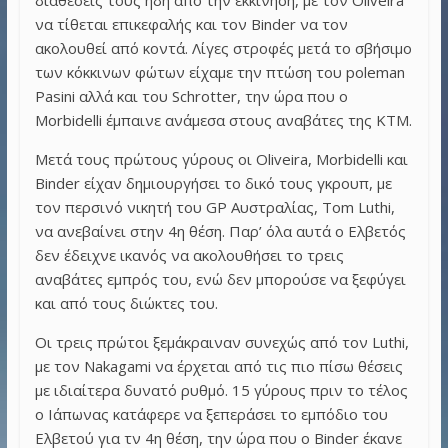
να τίθεται επικεφαλής και τον Binder να τον
ακολουθεί από κοντά. Λίγες στροφές μετά το σβήσιμο
των κόκκινων φώτων είχαμε την πτώση του poleman
Pasini αλλά και του Schrotter, την ώρα που ο
Morbidelli έμπαινε ανάμεσα στους αναβάτες της KTM.
Μετά τους πρώτους γύρους οι Oliveira, Morbidelli και
Binder είχαν δημιουργήσει το δικό τους γκρουπ, με
τον περσινό νικητή του GP Αυστραλίας, Tom Luthi,
να ανεβαίνει στην 4η θέση. Παρ’ όλα αυτά ο Ελβετός
δεν έδειχνε ικανός να ακολουθήσει το τρεις
αναβάτες εμπρός του, ενώ δεν μπορούσε να ξεφύγει
και από τους διώκτες του.
Οι τρεις πρώτοι ξεμάκραιναν συνεχώς από τον Luthi,
με τον Nakagami να έρχεται από τις πιο πίσω θέσεις
με ιδιαίτερα δυνατό ρυθμό. 15 γύρους πριν το τέλος
ο Ιάπωνας κατάφερε να ξεπεράσει το εμπόδιο του
Ελβετού για τν 4η θέση, την ώρα που ο Binder έκανε