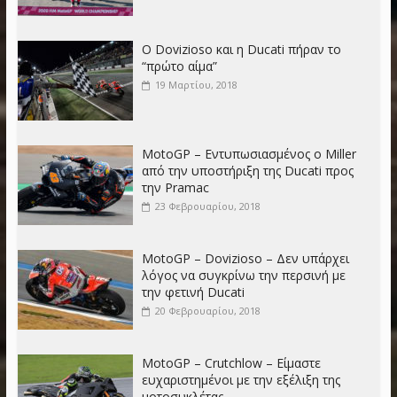
Ο Dovizioso και η Ducati πήραν το
“πρώτο αίμα”
19 Μαρτίου, 2018
MotoGP – Εντυπωσιασμένος o Miller
από την υποστήριξη της Ducati προς
την Pramac
23 Φεβρουαρίου, 2018
MotoGP – Dovizioso – Δεν υπάρχει
λόγος να συγκρίνω την περσινή με
την φετινή Ducati
20 Φεβρουαρίου, 2018
MotoGP – Crutchlow – Είμαστε
ευχαριστημένοι με την εξέλιξη της
μοτοσυκλέτας