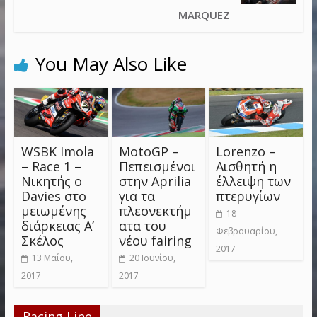
MARQUEZ
You May Also Like
WSBK Imola
MotoGP –
Lorenzo –
– Race 1 –
Πεπεισμένοι
Αισθητή η
Νικητής ο
στην Aprilia
έλλειψη των
Davies στο
για τα
πτερυγίων
μειωμένης
πλεονεκτήμ
18
διάρκειας Α’
ατα του
Φεβρουαρίου,
Σκέλος
νέου fairing
2017
13 Μαΐου,
20 Ιουνίου,
2017
2017
Racing Line