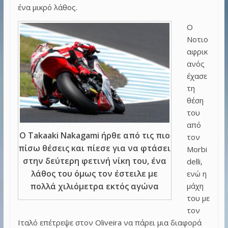
ένα μικρό λάθος.
Ο
Νοτιο
αφρικ
ανός
έχασε
τη
θέση
του
από
Ο Takaaki Nakagami ήρθε από τις πιο
τον
πίσω θέσεις και πίεσε για να φτάσει
Morbi
στην δεύτερη φετινή νίκη του, ένα
delli,
λάθος του όμως τον έστειλε με
ενώ η
μάχη
πολλά χιλιόμετρα εκτός αγώνα
του με
τον
Ιταλό επέτρεψε στον Oliveira να πάρει μια διαφορά