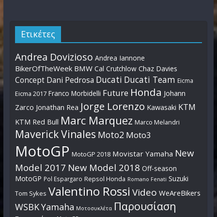
Ετικέτες
Andrea Dovizioso
Andrea Iannone
BikerOfTheWeek
BMW
Cal Crutchlow
Chaz Davies
Ducati
Ducati Team
Dani Pedrosa
Concept
Eicma
Honda
Future
Johann
Franco Morbidelli
Eicma 2017
Jorge Lorenzo
KTM
Zarco
Jonathan Rea
Kawasaki
Marc Marquez
KTM Red Bull
Marco Melandri
Maverick Vinales
Moto2
Moto3
MotoGP
New
Movistar Yamaha
MotoGP 2018
Model 2017
New Model 2018
Off-season
MotoGP
Suzuki
Pol Espargaro
Repsol Honda
Romano Fenati
Valentino Rossi
Video
WeAreBikers
Tom Sykes
Παρουσίαση
WSBK
Yamaha
Μοτοσυκλέτα