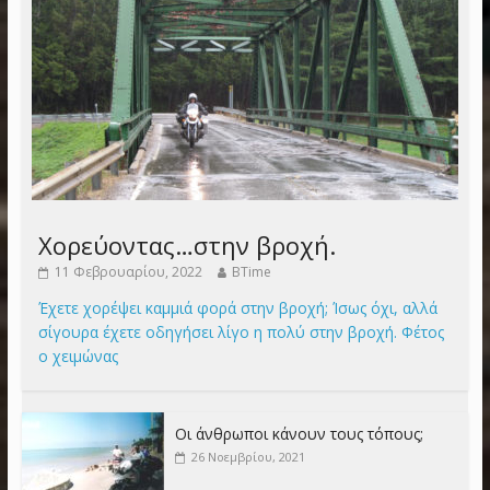
Χορεύοντας…στην βροχή.
11 Φεβρουαρίου, 2022
BTime
Έχετε χορέψει καμμιά φορά στην βροχή; Ίσως όχι, αλλά
σίγουρα έχετε οδηγήσει λίγο η πολύ στην βροχή. Φέτος
ο χειμώνας
Οι άνθρωποι κάνουν τους τόπους;
26 Νοεμβρίου, 2021