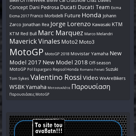
BikerOfTheWeek
BMW
Cal Crutchlow
Chaz Davies
Ducati
Ducati Team
Dani Pedrosa
Concept
Eicma
Honda
Future
Johann
Franco Morbidelli
Eicma 2017
Jorge Lorenzo
KTM
Zarco
Jonathan Rea
Kawasaki
Marc Marquez
KTM Red Bull
Marco Melandri
Maverick Vinales
Moto2
Moto3
MotoGP
New
Movistar Yamaha
MotoGP 2018
Model 2017
New Model 2018
Off-season
MotoGP
Suzuki
Pol Espargaro
Repsol Honda
Romano Fenati
Valentino Rossi
Video
WeAreBikers
Tom Sykes
Παρουσίαση
WSBK
Yamaha
Μοτοσυκλέτα
Παρουσιάσεις MotoGP