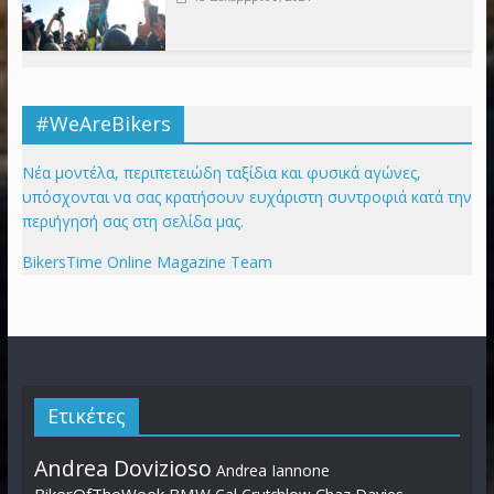
#WeAreBikers
Νέα μοντέλα, περιπετειώδη ταξίδια και φυσικά αγώνες,
υπόσχονται να σας κρατήσουν ευχάριστη συντροφιά κατά την
περιήγησή σας στη σελίδα μας.
BikersTime Online Magazine Team
Ετικέτες
Andrea Dovizioso
Andrea Iannone