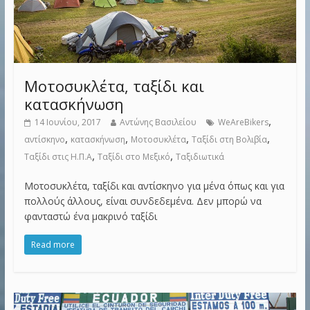
Μοτοσυκλέτα, ταξίδι και
κατασκήνωση
,
14 Ιουνίου, 2017
Αντώνης Βασιλείου
WeAreBikers
,
,
,
,
αντίσκηνο
κατασκήνωση
Μοτοσυκλέτα
Ταξίδι στη Βολιβία
,
,
Ταξίδι στις Η.Π.Α
Ταξίδι στο Μεξικό
Ταξιδιωτικά
Μοτοσυκλέτα, ταξίδι και αντίσκηνο για μένα όπως και για
πολλούς άλλους, είναι συνδεδεμένα. Δεν μπορώ να
φανταστώ ένα μακρινό ταξίδι
Read more