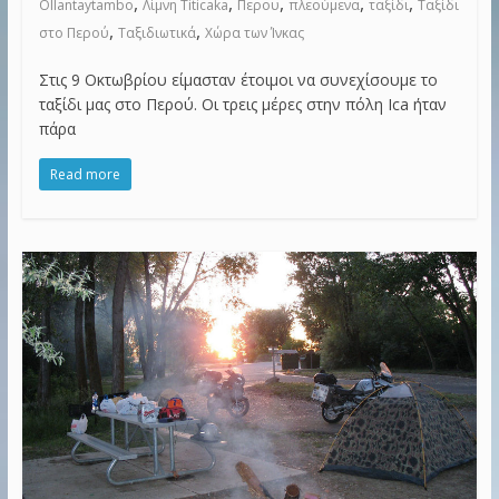
,
,
,
,
,
Ollantaytambo
Λίμνη Titicaka
Περου
πλεούμενα
ταξίδι
Ταξίδι
,
,
στο Περού
Ταξιδιωτικά
Χώρα των Ίνκας
Στις 9 Οκτωβρίου είμασταν έτοιμοι να συνεχίσουμε το
ταξίδι μας στο Περού. Οι τρεις μέρες στην πόλη Ica ήταν
πάρα
Read more