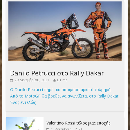
Danilo Petrucci στο Rally Dakar
29 Δεκεμβρίου, 2021
BTime
Ο Danilo Petrucci πήρε μια απόφαση αρκετά τολμηρή.
Από το MotoGP θα βρεθεί να αγωνίζεται στο Rally Dakar.
Ένας εντελώς
Valentino Rossi τέλος μιας εποχής
13 Δεκεμβρίου, 2021