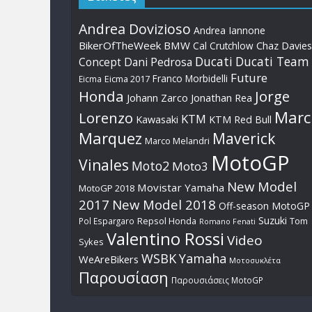
Andrea Dovizioso
Andrea Iannone
BikerOfTheWeek
BMW
Cal Crutchlow
Chaz Davies
Ducati
Ducati Team
Dani Pedrosa
Concept
Future
Franco Morbidelli
Eicma
Eicma 2017
Honda
Jorge
Johann Zarco
Jonathan Rea
Marc
Lorenzo
KTM
Kawasaki
KTM Red Bull
Marquez
Maverick
Marco Melandri
MotoGP
Vinales
Moto2
Moto3
New Model
Movistar Yamaha
MotoGP 2018
2017
New Model 2018
Off-season MotoGP
Suzuki
Pol Espargaro
Repsol Honda
Tom
Romano Fenati
Valentino Rossi
Video
Sykes
WSBK
Yamaha
WeAreBikers
Μοτοσυκλέτα
Παρουσίαση
Παρουσιάσεις MotoGP