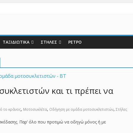
ΤΑΞΙΔΙΩΤΙΚΑ
ΣΤΗΛΕΣ
ΡΕΤΡΟ
υκλετιστών και τι πρέπει να
,
,
,
ό το κράνος
Μοτοσυκλέτα
Οδήγηση με ομάδα μοτοσυκλετιστών
Στήλες
σκέδασης. Παρ’ όλο που προτιμώ να οδηγώ μόνος ή με