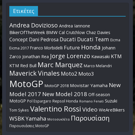
Ετικέτες
Andrea Dovizioso
Andrea Iannone
BikerOfTheWeek
BMW
Cal Crutchlow
Chaz Davies
Ducati
Ducati Team
Dani Pedrosa
Concept
Eicma
Honda
Future
Johann
Franco Morbidelli
Eicma 2017
Jorge Lorenzo
KTM
Zarco
Jonathan Rea
Kawasaki
Marc Marquez
KTM Red Bull
Marco Melandri
Maverick Vinales
Moto2
Moto3
MotoGP
New
Movistar Yamaha
MotoGP 2018
Model 2017
New Model 2018
Off-season
MotoGP
Suzuki
Pol Espargaro
Repsol Honda
Romano Fenati
Valentino Rossi
Video
WeAreBikers
Tom Sykes
Παρουσίαση
WSBK
Yamaha
Μοτοσυκλέτα
Παρουσιάσεις MotoGP