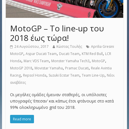
MotoGP – Το line-up του
2018 έως τώρα!
24 Αυγούστου, 2017
Κώστας Τουλής
Aprilia Gresini
,
,
,
,
MotoGP
Aspar Ducati Team
Ducati Team
KTM Red Bull
LCR
,
,
,
,
Honda
Marc VDS Team
Monster Yamaha Tech3
MotoGP
,
,
,
MotoGP 2018
Movistar Yamaha
Pramac Ducati
Reale Avintia
,
,
,
,
Racing
Repsol Honda
Suzuki Ecstar Team
Team Line-Up
Νέοι
αναβάτες
Οι μεγάλες ομάδες έμειναν σταθερές, οι υπόλοιπες
υπογραφές ‘έπεσαν’ και κάπως έτσι φτάνουμε στο κατά
99% ολοκληρωμένο grid του 2018.
Read more