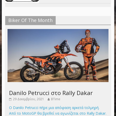
Biker Of The Month
Danilo Petrucci στο Rally Dakar
29 Δεκεμβρίου, 2021
BTime
Ο Danilo Petrucci πήρε μια απόφαση αρκετά τολμηρή.
Από το MotoGP θα βρεθεί να αγωνίζεται στο Rally Dakar.