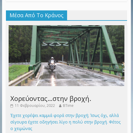
Μέσα Από Το Κράνος
Χορεύοντας…στην βροχή.
11 Φεβρουαρίου, 2022
BTime
Έχετε χορέψει καμμιά φορά στην βροχή; Ίσως όχι, αλλά
σίγουρα έχετε οδηγήσει λίγο η πολύ στην βροχή. Φέτος
ο χειμώνας