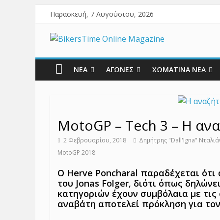
Παρασκευή, 7 Αυγούστου, 2026
ΝΕΑ
ΑΓΩΝΕΣ
ΧΩΜΑΤΙΝΑ ΝΕΑ
MotoGP – Tech 3 – Η αν
2 Φεβρουαρίου, 2018
Δημήτρης "Dall'Igna" Νταλιά
MotoGP 2018
O Herve Poncharal παραδέχεται ότι 
του Jonas Folger, διότι όπως δηλώνε
κατηγοριών έχουν συμβόλαια με τις 
αναβάτη αποτελεί πρόκληση για τον