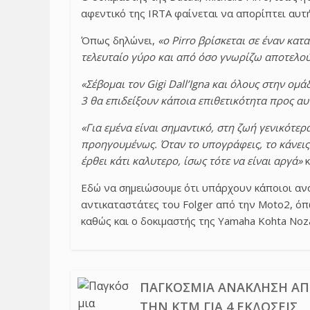
αφεντικό της IRTA φαίνεται να απορίπτει αυτ
Όπως δηλώνει,
«ο Pirro βρίσκεται σε έναν κα
τελευταίο γύρο και από όσο γνωρίζω αποτελο
«Σέβομαι τον Gigi Dall’Igna και όλους στην ομ
3 θα επιδείξουν κάποια επιθετικότητα προς αυ
«Για εμένα είναι σημαντικό, στη ζωή γενικότερ
προηγουμένως. Όταν το υπογράφεις, το κάνεις 
έρθει κάτι καλυτερο, ίσως τότε να είναι αργά»
κ
Εδώ να σημειώσουμε ότι υπάρχουν κάποιοι αν
αντικαταστάτες του Folger από την Μoto2, όπω
καθώς και ο δοκιμαστής της Yamaha Kohta Noz
ΠΑΓΚΌΣΜΙΑ ΑΝΆΚΛΗΣΗ Α
ΤΗΝ KTM ΓΙΑ 4 ΕΚΔΌΣΕΙΣ