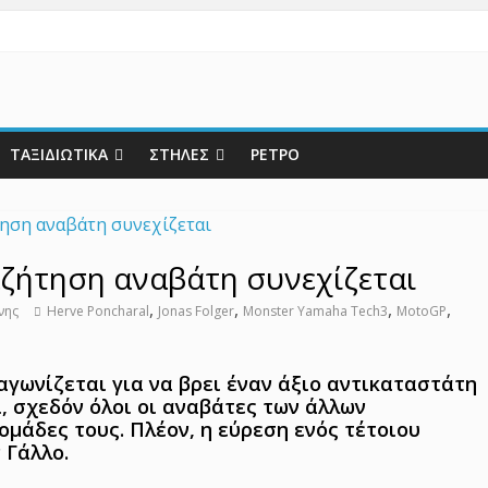
ΤΑΞΙΔΙΩΤΙΚΑ
ΣΤΗΛΕΣ
ΡΕΤΡΟ
αζήτηση αναβάτη συνεχίζεται
,
,
,
,
νης
Herve Poncharal
Jonas Folger
Monster Yamaha Tech3
MotoGP
αγωνίζεται για να βρει έναν άξιο αντικαταστάτη
ι, σχεδόν όλοι οι αναβάτες των άλλων
ομάδες τους. Πλέον, η εύρεση ενός τέτοιου
 Γάλλο.