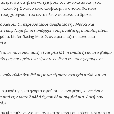
ναφέρει ότι θα ήθελε να έχει βρει τον αντικαταστάτη του
 Ταϊλάνδη. Ωστόσο ένας αναβάτης , ο οποίος θα είναι
 τους χορηγούς του είναι πλέον δύσκολο να βρεθεί.
ουαρίου. Οι περισσότεροι αναβάτες της Moto2 και
ς τους. Νομίζω ότι υπάρχει ένας αναβάτης ο οποίος είναι
μάδα, Kiefer Racing Moto2, αντιμετωπίζει οικονομικά
ή.
»
εια σε κανέναν, αυτή είναι μία M1, η οποία ήταν στο βάθρο
δο μας και πρέπει να είμαστε σε θέση να προσφέρουμε σε
.
νούν αλλά δεν θέλουμε να είμαστε στο grid απλά για να
από μικρότερη κατηγορία αφού όπως αναφέρει, «…
σε έναν
η από την Motο2 αλλά έχουν όλοι συμβόλαια. Αυτή την
ό.»
 ήταν μία επιλογή για την αντικατάσταση του Folger, ωστόσο το