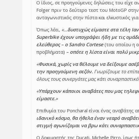
Ο ίδιος, σε προηγούμενες δηλώσεις του είχε α
Folger πριν το δεύτερο τεστ του MotoGP στην
ανταγωνιστικός στην πίστα και ελκυστικός για
Όπως λέει
, «…
δυστυχώς είμαστε στα τέλη Ιαν
Superbike έχουν υπογράψει ήδη με τις ομάδε
ελεύθερος – ο Sandro Cortese
(του οποίου η ο
προβλήματα)
–
οπότε η λίστα είναι πολύ μικρ
«
Φυσικά, χωρίς να θέλουμε να δείξουμε ασέβ
την προηγούμενη σεζόν.
Γνωρίζουμε το επίπε
όλους τους συνεργάτες μας κάτι συναρπαστικό
«
Υπάρχουν κάποιοι αναβάτες που μας τηλεφω
είμαστε.
»
Επιθυμία του Poncharal είναι ένας αναβάτης 
ιδανικό κόσμο, θα ήθελα έναν νεαρό αναβάτ
στιγμή αγωνίζομαι να βρω κάτι συναρπαστικ
Ο δοκιμαστής της Ducati, Michelle Pirro, ίσως