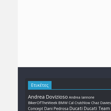
Ετικέτες
Andrea Dovizioso
Andrea Iannone
BikerOfTheWeek
BMW
Cal Crutchlow
Chaz Davies
Ducati
Ducati Team
Dani Pedrosa
Concept