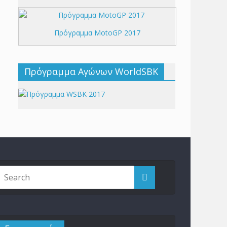
Πρόγραμμα MotoGP 2017
Πρόγραμμα Αγώνων WorldSBK