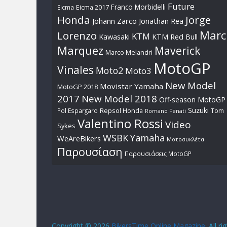
Future
Franco Morbidelli
Eicma
Eicma 2017
Honda
Jorge
Johann Zarco
Jonathan Rea
Marc
Lorenzo
KTM
Kawasaki
KTM Red Bull
Marquez
Maverick
Marco Melandri
MotoGP
Vinales
Moto2
Moto3
New Model
Movistar Yamaha
MotoGP 2018
2017
New Model 2018
Off-season MotoGP
Suzuki
Pol Espargaro
Repsol Honda
Tom
Romano Fenati
Valentino Rossi
Video
Sykes
WSBK
Yamaha
WeAreBikers
Μοτοσυκλέτα
Παρουσίαση
Παρουσιάσεις MotoGP
Copyright © 2026
BikersTime Online Magazine
. All r